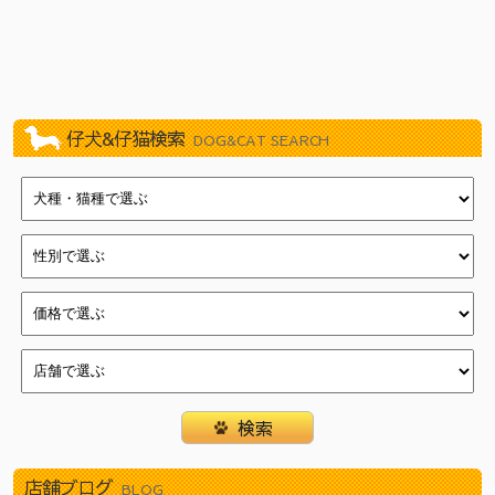
2026/07/03
新しく９頭やってきました！（イオン葛西店）
2026/07/03
新しく８頭やってきました！（新浦安店）
2026/06/27
新しく１１頭やってきました！（武蔵狭山店）
2026/06/27
新しく８頭やってきました！（瑞江店）
2026/06/27
新しく８頭やってきました！（新浦安店）
仔犬&仔猫検索
DOG&CAT SEARCH
2026/06/20
新しく８頭やってきました！（武蔵狭山店）
2026/06/20
新しく８頭やってきました！（瑞江店）
2026/06/20
新しく１５頭やってきました！（新浦安店）
2026/06/13
新しく７頭やってきました！（津田沼店）
2026/06/13
新しく７頭やってきました！（イオン葛西店）
2026/06/13
新しく１１頭やってきました！（瑞江店）
2026/06/06
新しく６頭やってきました！（津田沼店）
2026/06/06
新しく１２頭やってきました！（イオン葛西店）
2026/06/06
新しく１４頭やってきました！（瑞江店）
2026/05/30
新しく１１頭やってきました！（武蔵狭山店）
2026/05/30
新しく１１頭やってきました！（津田沼店）
店舗ブログ
2026/05/30
新しく１２頭やってきました！（瑞江店）
BLOG