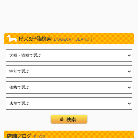
2026/07/11
新しく１１頭やってきました！（イオン葛西店）
2026/07/11
新しく１１頭やってきました！（新浦安店）
2026/07/03
新しく８頭やってきました！（津田沼店）
2026/07/03
新しく９頭やってきました！（イオン葛西店）
2026/07/03
新しく８頭やってきました！（新浦安店）
仔犬&仔猫検索
DOG&CAT SEARCH
2026/06/27
新しく１１頭やってきました！（武蔵狭山店）
2026/06/27
新しく８頭やってきました！（瑞江店）
2026/06/27
新しく８頭やってきました！（新浦安店）
2026/06/20
新しく８頭やってきました！（武蔵狭山店）
2026/06/20
新しく８頭やってきました！（瑞江店）
2026/06/20
新しく１５頭やってきました！（新浦安店）
2026/06/13
新しく７頭やってきました！（津田沼店）
2026/06/13
新しく７頭やってきました！（イオン葛西店）
2026/06/13
新しく１１頭やってきました！（瑞江店）
2026/06/06
新しく６頭やってきました！（津田沼店）
2026/06/06
新しく１２頭やってきました！（イオン葛西店）
店舗ブログ
2026/06/06
新しく１４頭やってきました！（瑞江店）
BLOG