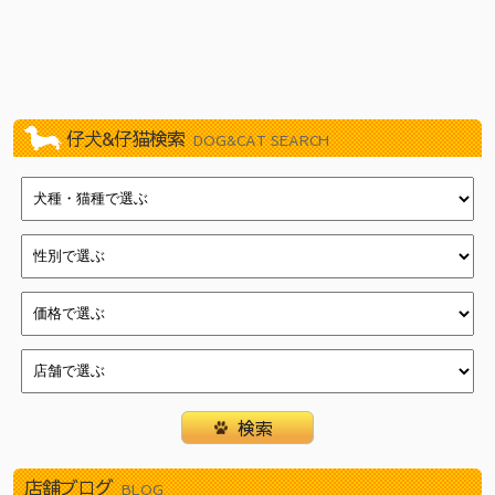
2026/07/03
新しく９頭やってきました！（イオン葛西店）
2026/07/03
新しく８頭やってきました！（新浦安店）
2026/06/27
新しく１１頭やってきました！（武蔵狭山店）
2026/06/27
新しく８頭やってきました！（瑞江店）
2026/06/27
新しく８頭やってきました！（新浦安店）
仔犬&仔猫検索
DOG&CAT SEARCH
2026/06/20
新しく８頭やってきました！（武蔵狭山店）
2026/06/20
新しく８頭やってきました！（瑞江店）
2026/06/20
新しく１５頭やってきました！（新浦安店）
2026/06/13
新しく７頭やってきました！（津田沼店）
2026/06/13
新しく７頭やってきました！（イオン葛西店）
2026/06/13
新しく１１頭やってきました！（瑞江店）
2026/06/06
新しく６頭やってきました！（津田沼店）
2026/06/06
新しく１２頭やってきました！（イオン葛西店）
2026/06/06
新しく１４頭やってきました！（瑞江店）
2026/05/30
新しく１１頭やってきました！（武蔵狭山店）
2026/05/30
新しく１１頭やってきました！（津田沼店）
店舗ブログ
2026/05/30
新しく１２頭やってきました！（瑞江店）
BLOG