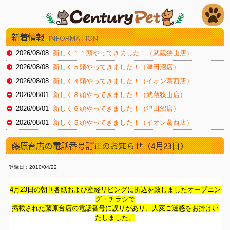
新着情報
INFORMATION
2026/08/08
新しく１１頭やってきました！（武蔵狭山店）
2026/08/08
新しく５頭やってきました！（津田沼店）
2026/08/08
新しく４頭やってきました！（イオン葛西店）
2026/08/01
新しく８頭やってきました！（武蔵狭山店）
2026/08/01
新しく６頭やってきました！（津田沼店）
2026/08/01
新しく５頭やってきました！（イオン葛西店）
2026/07/24
新しく１３頭やってきました！（武蔵狭山店）
藤原台店の電話番号訂正のお知らせ（4月23日）
2026/07/24
新しく１０頭やってきました！（瑞江店）
2026/07/24
新しく９頭やってきました！（新浦安店）
登録日：2010/04/22
2026/07/18
新しく８頭やってきました！（武蔵狭山店）
4月23日の朝刊各紙および産経リビングに折込を致しましたオープニン
2026/07/18
新しく８頭やってきました！（津田沼店）
グ・チラシで
2026/07/18
新しく１４頭やってきました！（瑞江店）
掲載された藤原台店の電話番号に誤りがあり、大変ご迷惑をお掛けい
たしました。
2026/07/11
新しく８頭やってきました！（津田沼店）