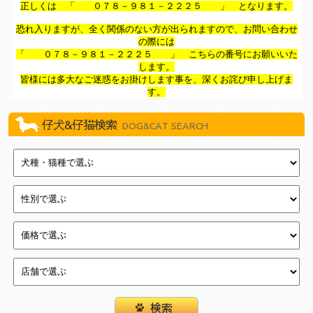
2026/07/11
新しく１１頭やってきました！（イオン葛西店）
正しくは 「 ０７８－９８１－２２２５ 」 となります。
2026/07/11
新しく１１頭やってきました！（新浦安店）
恐れ入りますが、全く関係のない方が出られますので、お問い合わせ
の際には
2026/07/03
新しく８頭やってきました！（津田沼店）
「 ０７８－９８１－２２２５ 」 こちらの番号にお願いいた
2026/07/03
新しく９頭やってきました！（イオン葛西店）
します。
皆様には多大なご迷惑をお掛けします事を、深くお詫び申し上げま
2026/07/03
新しく８頭やってきました！（新浦安店）
す。
2026/06/27
新しく１１頭やってきました！（武蔵狭山店）
2026/06/27
新しく８頭やってきました！（瑞江店）
仔犬&仔猫検索
DOG&CAT SEARCH
2026/06/27
新しく８頭やってきました！（新浦安店）
2026/06/20
新しく８頭やってきました！（武蔵狭山店）
2026/06/20
新しく８頭やってきました！（瑞江店）
2026/06/20
新しく１５頭やってきました！（新浦安店）
2026/06/13
新しく７頭やってきました！（津田沼店）
2026/06/13
新しく７頭やってきました！（イオン葛西店）
2026/06/13
新しく１１頭やってきました！（瑞江店）
2026/06/06
新しく６頭やってきました！（津田沼店）
2026/06/06
新しく１２頭やってきました！（イオン葛西店）
2026/06/06
新しく１４頭やってきました！（瑞江店）