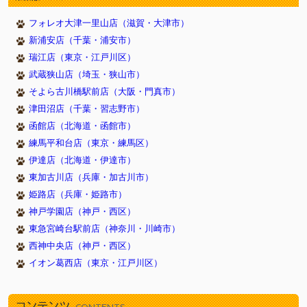
2026/05/30
新しく１１頭やってきました！（武蔵狭山店）
フォレオ大津一里山店（滋賀・大津市）
2026/05/30
新しく１１頭やってきました！（津田沼店）
新浦安店（千葉・浦安市）
2026/05/30
新しく１２頭やってきました！（瑞江店）
瑞江店（東京・江戸川区）
2026/05/23
新しく１１頭やってきました！（武蔵狭山店）
武蔵狭山店（埼玉・狭山市）
2026/05/23
新しく８頭やってきました！（津田沼店）
そよら古川橋駅前店（大阪・門真市）
2026/05/23
新しく７頭やってきました！（イオン葛西店）
津田沼店（千葉・習志野市）
2026/05/16
新しく１１頭やってきました！（武蔵狭山店）
函館店（北海道・函館市）
2026/05/16
新しく６頭やってきました！（津田沼店）
練馬平和台店（東京・練馬区）
2026/05/16
伊達店（北海道・伊達市）
新しく７頭やってきました！（イオン葛西店）
東加古川店（兵庫・加古川市）
2026/05/09
新しく７頭やってきました！（武蔵狭山店）
姫路店（兵庫・姫路市）
2026/05/09
新しく８頭やってきました！（新浦安店）
神戸学園店（神戸・西区）
2026/05/09
新しく８頭やってきました！（イオン葛西店）
東急宮崎台駅前店（神奈川・川崎市）
2026/05/02
新しく９頭やってきました！（武蔵狭山店）
西神中央店（神戸・西区）
2026/05/02
新しく９頭やってきました！（瑞江店）
イオン葛西店（東京・江戸川区）
2026/05/02
新しく５頭やってきました！（新浦安店）
2026/04/26
新しく９頭やってきました！（武蔵狭山店）
コンテンツ