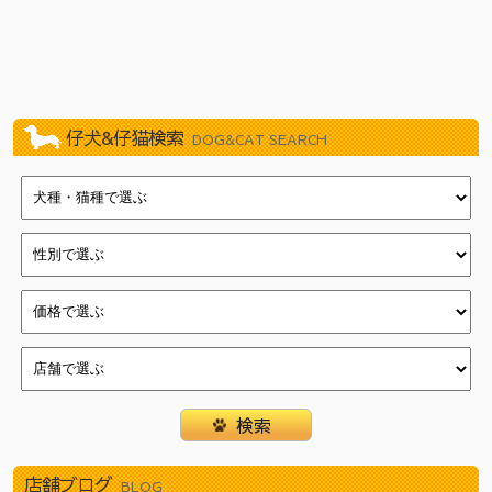
2026/07/03
新しく９頭やってきました！（イオン葛西店）
2026/07/03
新しく８頭やってきました！（新浦安店）
2026/06/27
新しく１１頭やってきました！（武蔵狭山店）
2026/06/27
新しく８頭やってきました！（瑞江店）
2026/06/27
新しく８頭やってきました！（新浦安店）
仔犬&仔猫検索
DOG&CAT SEARCH
2026/06/20
新しく８頭やってきました！（武蔵狭山店）
2026/06/20
新しく８頭やってきました！（瑞江店）
2026/06/20
新しく１５頭やってきました！（新浦安店）
2026/06/13
新しく７頭やってきました！（津田沼店）
2026/06/13
新しく７頭やってきました！（イオン葛西店）
2026/06/13
新しく１１頭やってきました！（瑞江店）
2026/06/06
新しく６頭やってきました！（津田沼店）
2026/06/06
新しく１２頭やってきました！（イオン葛西店）
2026/06/06
新しく１４頭やってきました！（瑞江店）
2026/05/30
新しく１１頭やってきました！（武蔵狭山店）
2026/05/30
新しく１１頭やってきました！（津田沼店）
店舗ブログ
2026/05/30
新しく１２頭やってきました！（瑞江店）
BLOG