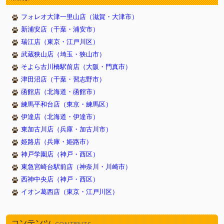
2026/05/23
新しく１１頭やってきました！（武蔵狭山店）
フォレオ大津一里山店（滋賀・大津市）
2026/05/23
新しく８頭やってきました！（津田沼店）
新浦安店（千葉・浦安市）
2026/05/23
新しく７頭やってきました！（イオン葛西店）
瑞江店（東京・江戸川区）
2026/05/16
新しく１１頭やってきました！（武蔵狭山店）
武蔵狭山店（埼玉・狭山市）
2026/05/16
新しく６頭やってきました！（津田沼店）
そよら古川橋駅前店（大阪・門真市）
2026/05/16
新しく７頭やってきました！（イオン葛西店）
津田沼店（千葉・習志野市）
2026/05/09
新しく７頭やってきました！（武蔵狭山店）
函館店（北海道・函館市）
2026/05/09
新しく８頭やってきました！（新浦安店）
練馬平和台店（東京・練馬区）
2026/05/09
伊達店（北海道・伊達市）
新しく８頭やってきました！（イオン葛西店）
東加古川店（兵庫・加古川市）
2026/05/02
新しく９頭やってきました！（武蔵狭山店）
姫路店（兵庫・姫路市）
2026/05/02
新しく９頭やってきました！（瑞江店）
神戸学園店（神戸・西区）
2026/05/02
新しく５頭やってきました！（新浦安店）
東急宮崎台駅前店（神奈川・川崎市）
2026/04/26
新しく９頭やってきました！（武蔵狭山店）
西神中央店（神戸・西区）
2026/04/26
新しく６頭やってきました！（津田沼店）
イオン葛西店（東京・江戸川区）
2026/04/26
新しく７頭やってきました！（瑞江店）
2026/04/18
新しく１０頭やってきました！（武蔵狭山店）
コンテンツ