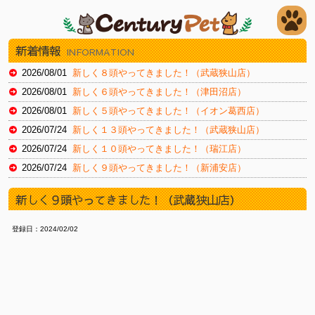
新着情報
INFORMATION
2026/08/01
新しく８頭やってきました！（武蔵狭山店）
2026/08/01
新しく６頭やってきました！（津田沼店）
2026/08/01
新しく５頭やってきました！（イオン葛西店）
2026/07/24
新しく１３頭やってきました！（武蔵狭山店）
2026/07/24
新しく１０頭やってきました！（瑞江店）
2026/07/24
新しく９頭やってきました！（新浦安店）
2026/07/18
新しく８頭やってきました！（武蔵狭山店）
新しく９頭やってきました！（武蔵狭山店）
2026/07/18
新しく８頭やってきました！（津田沼店）
2026/07/18
新しく１４頭やってきました！（瑞江店）
登録日：2024/02/02
2026/07/11
新しく８頭やってきました！（津田沼店）
2026/07/11
新しく１１頭やってきました！（イオン葛西店）
2026/07/11
新しく１１頭やってきました！（新浦安店）
2026/07/03
新しく８頭やってきました！（津田沼店）