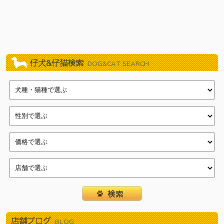
2026/07/03
新しく９頭やってきました！（イオン葛西店）
2026/07/03
新しく８頭やってきました！（新浦安店）
2026/06/27
新しく１１頭やってきました！（武蔵狭山店）
2026/06/27
新しく８頭やってきました！（瑞江店）
2026/06/27
新しく８頭やってきました！（新浦安店）
仔犬&仔猫検索
DOG&CAT SEARCH
2026/06/20
新しく８頭やってきました！（武蔵狭山店）
2026/06/20
新しく８頭やってきました！（瑞江店）
2026/06/20
新しく１５頭やってきました！（新浦安店）
2026/06/13
新しく７頭やってきました！（津田沼店）
2026/06/13
新しく７頭やってきました！（イオン葛西店）
2026/06/13
新しく１１頭やってきました！（瑞江店）
2026/06/06
新しく６頭やってきました！（津田沼店）
2026/06/06
新しく１２頭やってきました！（イオン葛西店）
2026/06/06
新しく１４頭やってきました！（瑞江店）
2026/05/30
新しく１１頭やってきました！（武蔵狭山店）
2026/05/30
新しく１１頭やってきました！（津田沼店）
店舗ブログ
2026/05/30
新しく１２頭やってきました！（瑞江店）
BLOG