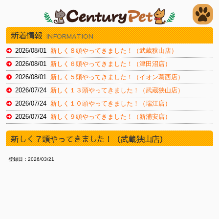
新着情報
INFORMATION
2026/08/01
新しく８頭やってきました！（武蔵狭山店）
2026/08/01
新しく６頭やってきました！（津田沼店）
2026/08/01
新しく５頭やってきました！（イオン葛西店）
2026/07/24
新しく１３頭やってきました！（武蔵狭山店）
2026/07/24
新しく１０頭やってきました！（瑞江店）
2026/07/24
新しく９頭やってきました！（新浦安店）
2026/07/18
新しく８頭やってきました！（武蔵狭山店）
新しく７頭やってきました！（武蔵狭山店）
2026/07/18
新しく８頭やってきました！（津田沼店）
2026/07/18
新しく１４頭やってきました！（瑞江店）
登録日：2026/03/21
2026/07/11
新しく８頭やってきました！（津田沼店）
2026/07/11
新しく１１頭やってきました！（イオン葛西店）
2026/07/11
新しく１１頭やってきました！（新浦安店）
2026/07/03
新しく８頭やってきました！（津田沼店）