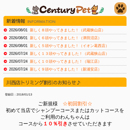
新着情報
INFORMATION
2026/08/01
新しく８頭やってきました！（武蔵狭山店）
2026/08/01
新しく６頭やってきました！（津田沼店）
2026/08/01
新しく５頭やってきました！（イオン葛西店）
2026/07/24
新しく１３頭やってきました！（武蔵狭山店）
2026/07/24
新しく１０頭やってきました！（瑞江店）
2026/07/24
新しく９頭やってきました！（新浦安店）
2026/07/18
新しく８頭やってきました！（武蔵狭山店）
川西店トリミング割引のお知らせ♪
2026/07/18
新しく８頭やってきました！（津田沼店）
2026/07/18
新しく１４頭やってきました！（瑞江店）
登録日：2018/01/13
2026/07/11
新しく８頭やってきました！（津田沼店）
ご新規様
☆初回割引☆
2026/07/11
新しく１１頭やってきました！（イオン葛西店）
初めて当店でシャンプーコースまたはカットコースを
2026/07/11
新しく１１頭やってきました！（新浦安店）
ご利用のわんちゃんは
コースから
１０％引き
させていただきます
2026/07/03
新しく８頭やってきました！（津田沼店）