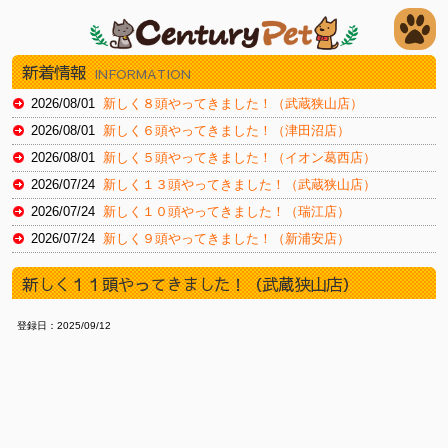
新着情報
INFORMATION
2026/08/01
新しく８頭やってきました！（武蔵狭山店）
2026/08/01
新しく６頭やってきました！（津田沼店）
2026/08/01
新しく５頭やってきました！（イオン葛西店）
2026/07/24
新しく１３頭やってきました！（武蔵狭山店）
2026/07/24
新しく１０頭やってきました！（瑞江店）
2026/07/24
新しく９頭やってきました！（新浦安店）
2026/07/18
新しく８頭やってきました！（武蔵狭山店）
新しく１１頭やってきました！（武蔵狭山店）
2026/07/18
新しく８頭やってきました！（津田沼店）
2026/07/18
新しく１４頭やってきました！（瑞江店）
登録日：2025/09/12
2026/07/11
新しく８頭やってきました！（津田沼店）
2026/07/11
新しく１１頭やってきました！（イオン葛西店）
2026/07/11
新しく１１頭やってきました！（新浦安店）
2026/07/03
新しく８頭やってきました！（津田沼店）