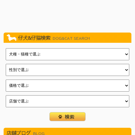
2026/07/03
新しく９頭やってきました！（イオン葛西店）
2026/07/03
新しく８頭やってきました！（新浦安店）
2026/06/27
新しく１１頭やってきました！（武蔵狭山店）
2026/06/27
新しく８頭やってきました！（瑞江店）
2026/06/27
新しく８頭やってきました！（新浦安店）
仔犬&仔猫検索
DOG&CAT SEARCH
2026/06/20
新しく８頭やってきました！（武蔵狭山店）
2026/06/20
新しく８頭やってきました！（瑞江店）
2026/06/20
新しく１５頭やってきました！（新浦安店）
2026/06/13
新しく７頭やってきました！（津田沼店）
2026/06/13
新しく７頭やってきました！（イオン葛西店）
2026/06/13
新しく１１頭やってきました！（瑞江店）
2026/06/06
新しく６頭やってきました！（津田沼店）
2026/06/06
新しく１２頭やってきました！（イオン葛西店）
2026/06/06
新しく１４頭やってきました！（瑞江店）
2026/05/30
新しく１１頭やってきました！（武蔵狭山店）
2026/05/30
新しく１１頭やってきました！（津田沼店）
店舗ブログ
2026/05/30
新しく１２頭やってきました！（瑞江店）
BLOG