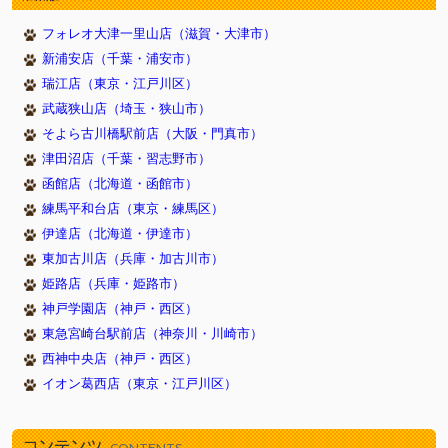
2026/05/23
新しく１１頭やってきました！（武蔵狭山店）
フォレオ大津一里山店（滋賀・大津市）
2026/05/23
新しく８頭やってきました！（津田沼店）
新浦安店（千葉・浦安市）
2026/05/23
新しく７頭やってきました！（イオン葛西店）
瑞江店（東京・江戸川区）
2026/05/16
新しく１１頭やってきました！（武蔵狭山店）
武蔵狭山店（埼玉・狭山市）
2026/05/16
新しく６頭やってきました！（津田沼店）
そよら古川橋駅前店（大阪・門真市）
2026/05/16
新しく７頭やってきました！（イオン葛西店）
津田沼店（千葉・習志野市）
2026/05/09
新しく７頭やってきました！（武蔵狭山店）
函館店（北海道・函館市）
2026/05/09
新しく８頭やってきました！（新浦安店）
練馬平和台店（東京・練馬区）
2026/05/09
伊達店（北海道・伊達市）
新しく８頭やってきました！（イオン葛西店）
東加古川店（兵庫・加古川市）
2026/05/02
新しく９頭やってきました！（武蔵狭山店）
姫路店（兵庫・姫路市）
2026/05/02
新しく９頭やってきました！（瑞江店）
神戸学園店（神戸・西区）
2026/05/02
新しく５頭やってきました！（新浦安店）
東急宮崎台駅前店（神奈川・川崎市）
2026/04/26
新しく９頭やってきました！（武蔵狭山店）
西神中央店（神戸・西区）
2026/04/26
新しく６頭やってきました！（津田沼店）
イオン葛西店（東京・江戸川区）
2026/04/26
新しく７頭やってきました！（瑞江店）
2026/04/18
新しく１０頭やってきました！（武蔵狭山店）
コンテンツ