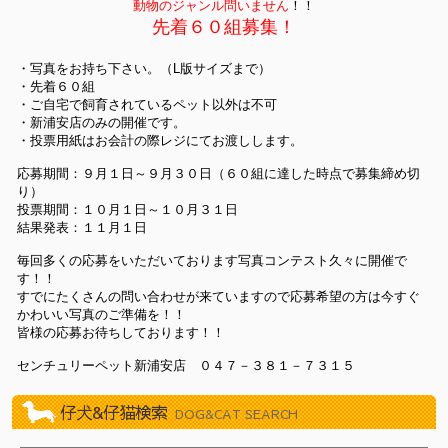
動物のジャンル問いません
！！
2026/07/03
新しく９頭やってきました！（イオン葛西店）
先着６０組募集！
2026/07/03
新しく８頭やってきました！（新浦安店）
2026/06/27
新しく１１頭やってきました！（武蔵狭山店）
・写真をお持ち下さい。（L版サイズまで）
・先着６０組
2026/06/27
新しく８頭やってきました！（瑞江店）
・ご自宅で飼育されているペット以外は不可
2026/06/27
新しく８頭やってきました！（新浦安店）
・新浦安店のみの開催です。
・投票用紙はお会計の際レジにてお渡しします。
2026/06/20
新しく８頭やってきました！（武蔵狭山店）
2026/06/20
新しく８頭やってきました！（瑞江店）
応募期間：９月１日～９月３０日（６０組に達した時点で募集締め切
り）
2026/06/20
新しく１５頭やってきました！（新浦安店）
投票期間：１０月１日～１０月３１日
2026/06/13
新しく７頭やってきました！（津田沼店）
結果発表：１１月１日
2026/06/13
新しく７頭やってきました！（イオン葛西店）
毎回多くの応募をいただいております写真コンテスト久々に開催で
2026/06/13
新しく１１頭やってきました！（瑞江店）
す！！
すでにたくさんの問い合わせが来ていますので応募希望の方は今すぐ
2026/06/06
新しく６頭やってきました！（津田沼店）
かわいい写真のご準備を！！
2026/06/06
新しく１２頭やってきました！（イオン葛西店）
皆様の応募お待ちしております！！
2026/06/06
新しく１４頭やってきました！（瑞江店）
センチュリーペット新浦安店 ０４７－３８１－７３１５
2026/05/30
新しく１１頭やってきました！（武蔵狭山店）
仔犬&仔猫検索
2026/05/30
新しく１１頭やってきました！（津田沼店）
DOG&CAT SEARCH
2026/05/30
新しく１２頭やってきました！（瑞江店）