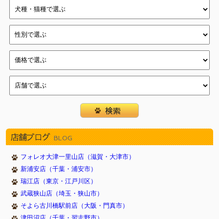
2026/05/23
新しく１１頭やってきました！（武蔵狭山店）
2026/05/23
新しく８頭やってきました！（津田沼店）
2026/05/23
新しく７頭やってきました！（イオン葛西店）
2026/05/16
新しく１１頭やってきました！（武蔵狭山店）
2026/05/16
新しく６頭やってきました！（津田沼店）
2026/05/16
新しく７頭やってきました！（イオン葛西店）
2026/05/09
新しく７頭やってきました！（武蔵狭山店）
2026/05/09
新しく８頭やってきました！（新浦安店）
2026/05/09
新しく８頭やってきました！（イオン葛西店）
2026/05/02
新しく９頭やってきました！（武蔵狭山店）
店舗ブログ
BLOG
2026/05/02
新しく９頭やってきました！（瑞江店）
2026/05/02
新しく５頭やってきました！（新浦安店）
フォレオ大津一里山店（滋賀・大津市）
2026/04/26
新しく９頭やってきました！（武蔵狭山店）
新浦安店（千葉・浦安市）
2026/04/26
新しく６頭やってきました！（津田沼店）
瑞江店（東京・江戸川区）
2026/04/26
武蔵狭山店（埼玉・狭山市）
新しく７頭やってきました！（瑞江店）
そよら古川橋駅前店（大阪・門真市）
2026/04/18
新しく１０頭やってきました！（武蔵狭山店）
津田沼店（千葉・習志野市）