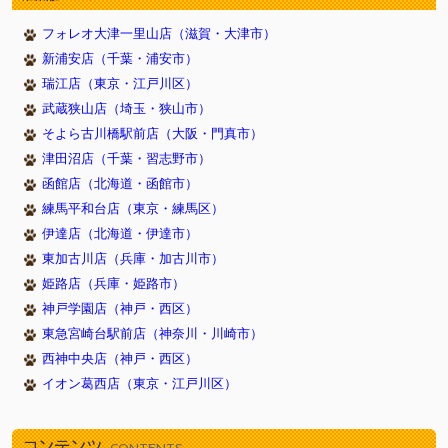
2026/05/23
新しく１１頭やってきました！（武蔵狭山店）
フォレオ大津一里山店（滋賀・大津市）
2026/05/23
新しく８頭やってきました！（津田沼店）
新浦安店（千葉・浦安市）
2026/05/23
新しく７頭やってきました！（イオン葛西店）
瑞江店（東京・江戸川区）
2026/05/16
新しく１１頭やってきました！（武蔵狭山店）
武蔵狭山店（埼玉・狭山市）
2026/05/16
新しく６頭やってきました！（津田沼店）
そよら古川橋駅前店（大阪・門真市）
2026/05/16
新しく７頭やってきました！（イオン葛西店）
津田沼店（千葉・習志野市）
2026/05/09
新しく７頭やってきました！（武蔵狭山店）
函館店（北海道・函館市）
2026/05/09
新しく８頭やってきました！（新浦安店）
練馬平和台店（東京・練馬区）
2026/05/09
伊達店（北海道・伊達市）
新しく８頭やってきました！（イオン葛西店）
東加古川店（兵庫・加古川市）
2026/05/02
新しく９頭やってきました！（武蔵狭山店）
姫路店（兵庫・姫路市）
2026/05/02
新しく９頭やってきました！（瑞江店）
神戸学園店（神戸・西区）
2026/05/02
新しく５頭やってきました！（新浦安店）
東急宮崎台駅前店（神奈川・川崎市）
2026/04/26
新しく９頭やってきました！（武蔵狭山店）
西神中央店（神戸・西区）
2026/04/26
新しく６頭やってきました！（津田沼店）
イオン葛西店（東京・江戸川区）
2026/04/26
新しく７頭やってきました！（瑞江店）
2026/04/18
新しく１０頭やってきました！（武蔵狭山店）
コンテンツ