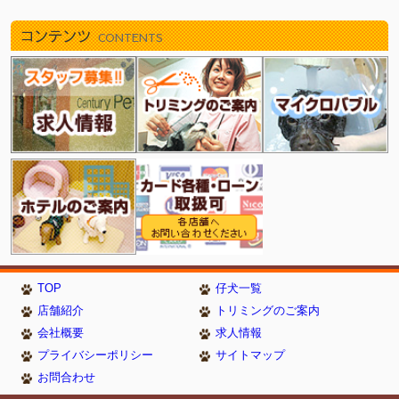
2026/04/18
新しく６頭やってきました！（津田沼店）
2026/04/18
新しく３頭やってきました！（瑞江店）
コンテンツ
CONTENTS
2026/04/11
新しく１１頭やってきました！（武蔵狭山店）
2026/04/11
新しく１１頭やってきました！（津田沼店）
2026/04/11
新しく１０頭やってきました！（瑞江店）
2026/04/04
新しく１５頭やってきました！（武蔵狭山店）
2026/04/04
新しく１０頭やってきました！（津田沼店）
2026/04/04
新しく８頭やってきました！（イオン葛西店）
2026/03/27
新しく９頭やってきました！（武蔵狭山店）
2026/03/27
新しく６頭やってきました！（瑞江店）
2026/03/27
新しく９頭やってきました！（新浦安店）
2026/03/21
新しく１０頭やってきました！（瑞江店）
TOP
仔犬一覧
2026/03/21
新しく７頭やってきました！（武蔵狭山店）
店舗紹介
トリミングのご案内
2026/03/21
新しく７頭やってきました！（イオン葛西店）
会社概要
求人情報
2026/03/13
新しく６頭やってきました！（武蔵狭山店）
プライバシーポリシー
サイトマップ
2026/03/13
新しく７頭やってきました！（イオン葛西店）
お問合わせ
2026/03/13
新しく７頭やってきました！（瑞江店）