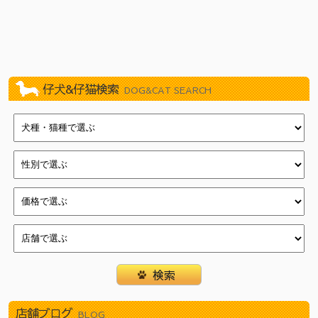
2026/07/03
新しく９頭やってきました！（イオン葛西店）
2026/07/03
新しく８頭やってきました！（新浦安店）
2026/06/27
新しく１１頭やってきました！（武蔵狭山店）
2026/06/27
新しく８頭やってきました！（瑞江店）
2026/06/27
新しく８頭やってきました！（新浦安店）
仔犬&仔猫検索
DOG&CAT SEARCH
2026/06/20
新しく８頭やってきました！（武蔵狭山店）
2026/06/20
新しく８頭やってきました！（瑞江店）
2026/06/20
新しく１５頭やってきました！（新浦安店）
2026/06/13
新しく７頭やってきました！（津田沼店）
2026/06/13
新しく７頭やってきました！（イオン葛西店）
2026/06/13
新しく１１頭やってきました！（瑞江店）
2026/06/06
新しく６頭やってきました！（津田沼店）
2026/06/06
新しく１２頭やってきました！（イオン葛西店）
2026/06/06
新しく１４頭やってきました！（瑞江店）
2026/05/30
新しく１１頭やってきました！（武蔵狭山店）
2026/05/30
新しく１１頭やってきました！（津田沼店）
店舗ブログ
2026/05/30
新しく１２頭やってきました！（瑞江店）
BLOG