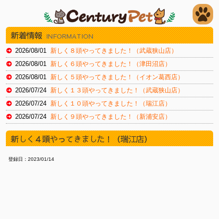
新着情報
INFORMATION
2026/08/01
新しく８頭やってきました！（武蔵狭山店）
2026/08/01
新しく６頭やってきました！（津田沼店）
2026/08/01
新しく５頭やってきました！（イオン葛西店）
2026/07/24
新しく１３頭やってきました！（武蔵狭山店）
2026/07/24
新しく１０頭やってきました！（瑞江店）
2026/07/24
新しく９頭やってきました！（新浦安店）
2026/07/18
新しく８頭やってきました！（武蔵狭山店）
新しく４頭やってきました！（瑞江店）
2026/07/18
新しく８頭やってきました！（津田沼店）
2026/07/18
新しく１４頭やってきました！（瑞江店）
登録日：2023/01/14
2026/07/11
新しく８頭やってきました！（津田沼店）
2026/07/11
新しく１１頭やってきました！（イオン葛西店）
2026/07/11
新しく１１頭やってきました！（新浦安店）
2026/07/03
新しく８頭やってきました！（津田沼店）