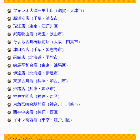
2026/05/23
新しく１１頭やってきました！（武蔵狭山店）
フォレオ大津一里山店（滋賀・大津市）
2026/05/23
新しく８頭やってきました！（津田沼店）
新浦安店（千葉・浦安市）
2026/05/23
新しく７頭やってきました！（イオン葛西店）
瑞江店（東京・江戸川区）
2026/05/16
新しく１１頭やってきました！（武蔵狭山店）
武蔵狭山店（埼玉・狭山市）
2026/05/16
新しく６頭やってきました！（津田沼店）
そよら古川橋駅前店（大阪・門真市）
2026/05/16
新しく７頭やってきました！（イオン葛西店）
津田沼店（千葉・習志野市）
2026/05/09
新しく７頭やってきました！（武蔵狭山店）
函館店（北海道・函館市）
2026/05/09
新しく８頭やってきました！（新浦安店）
練馬平和台店（東京・練馬区）
2026/05/09
伊達店（北海道・伊達市）
新しく８頭やってきました！（イオン葛西店）
東加古川店（兵庫・加古川市）
2026/05/02
新しく９頭やってきました！（武蔵狭山店）
姫路店（兵庫・姫路市）
2026/05/02
新しく９頭やってきました！（瑞江店）
神戸学園店（神戸・西区）
2026/05/02
新しく５頭やってきました！（新浦安店）
東急宮崎台駅前店（神奈川・川崎市）
2026/04/26
新しく９頭やってきました！（武蔵狭山店）
西神中央店（神戸・西区）
2026/04/26
新しく６頭やってきました！（津田沼店）
イオン葛西店（東京・江戸川区）
2026/04/26
新しく７頭やってきました！（瑞江店）
2026/04/18
新しく１０頭やってきました！（武蔵狭山店）
コンテンツ