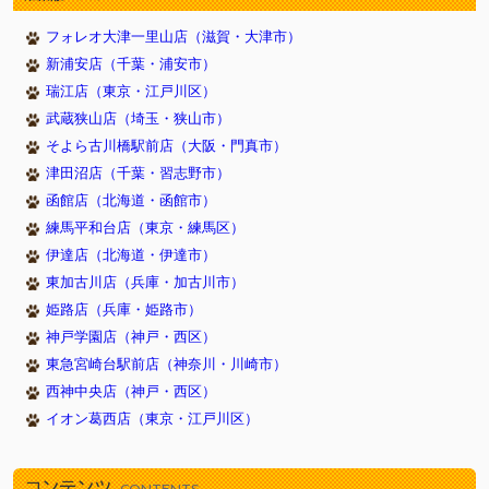
2026/05/23
新しく１１頭やってきました！（武蔵狭山店）
フォレオ大津一里山店（滋賀・大津市）
2026/05/23
新しく８頭やってきました！（津田沼店）
新浦安店（千葉・浦安市）
2026/05/23
新しく７頭やってきました！（イオン葛西店）
瑞江店（東京・江戸川区）
2026/05/16
新しく１１頭やってきました！（武蔵狭山店）
武蔵狭山店（埼玉・狭山市）
2026/05/16
新しく６頭やってきました！（津田沼店）
そよら古川橋駅前店（大阪・門真市）
2026/05/16
新しく７頭やってきました！（イオン葛西店）
津田沼店（千葉・習志野市）
2026/05/09
新しく７頭やってきました！（武蔵狭山店）
函館店（北海道・函館市）
2026/05/09
新しく８頭やってきました！（新浦安店）
練馬平和台店（東京・練馬区）
2026/05/09
伊達店（北海道・伊達市）
新しく８頭やってきました！（イオン葛西店）
東加古川店（兵庫・加古川市）
2026/05/02
新しく９頭やってきました！（武蔵狭山店）
姫路店（兵庫・姫路市）
2026/05/02
新しく９頭やってきました！（瑞江店）
神戸学園店（神戸・西区）
2026/05/02
新しく５頭やってきました！（新浦安店）
東急宮崎台駅前店（神奈川・川崎市）
2026/04/26
新しく９頭やってきました！（武蔵狭山店）
西神中央店（神戸・西区）
2026/04/26
新しく６頭やってきました！（津田沼店）
イオン葛西店（東京・江戸川区）
2026/04/26
新しく７頭やってきました！（瑞江店）
2026/04/18
新しく１０頭やってきました！（武蔵狭山店）
コンテンツ