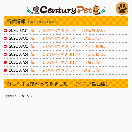
新着情報
INFORMATION
2026/08/01
新しく８頭やってきました！（武蔵狭山店）
2026/08/01
新しく６頭やってきました！（津田沼店）
2026/08/01
新しく５頭やってきました！（イオン葛西店）
2026/07/24
新しく１３頭やってきました！（武蔵狭山店）
2026/07/24
新しく１０頭やってきました！（瑞江店）
2026/07/24
新しく９頭やってきました！（新浦安店）
2026/07/18
新しく８頭やってきました！（武蔵狭山店）
新しく１２頭やってきました！（イオン葛西店）
2026/07/18
新しく８頭やってきました！（津田沼店）
2026/07/18
新しく１４頭やってきました！（瑞江店）
登録日：2025/07/13
2026/07/11
新しく８頭やってきました！（津田沼店）
2026/07/11
新しく１１頭やってきました！（イオン葛西店）
2026/07/11
新しく１１頭やってきました！（新浦安店）
2026/07/03
新しく８頭やってきました！（津田沼店）