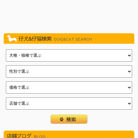
2026/07/11
新しく１１頭やってきました！（イオン葛西店）
2026/07/11
新しく１１頭やってきました！（新浦安店）
2026/07/03
新しく８頭やってきました！（津田沼店）
2026/07/03
新しく９頭やってきました！（イオン葛西店）
2026/07/03
新しく８頭やってきました！（新浦安店）
仔犬&仔猫検索
DOG&CAT SEARCH
2026/06/27
新しく１１頭やってきました！（武蔵狭山店）
2026/06/27
新しく８頭やってきました！（瑞江店）
2026/06/27
新しく８頭やってきました！（新浦安店）
2026/06/20
新しく８頭やってきました！（武蔵狭山店）
2026/06/20
新しく８頭やってきました！（瑞江店）
2026/06/20
新しく１５頭やってきました！（新浦安店）
2026/06/13
新しく７頭やってきました！（津田沼店）
2026/06/13
新しく７頭やってきました！（イオン葛西店）
2026/06/13
新しく１１頭やってきました！（瑞江店）
2026/06/06
新しく６頭やってきました！（津田沼店）
2026/06/06
新しく１２頭やってきました！（イオン葛西店）
店舗ブログ
2026/06/06
新しく１４頭やってきました！（瑞江店）
BLOG