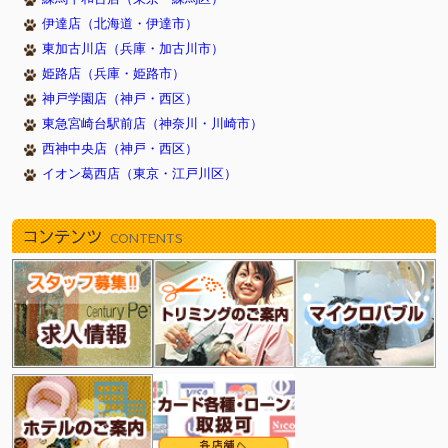
2026/04/26
新しく６頭やってきました！（津田沼店）
伊達店（北海道・伊達市）
2026/04/26
新しく７頭やってきました！（瑞江店）
東加古川店（兵庫・加古川市）
2026/04/18
新しく１０頭やってきました！（武蔵狭山店）
姫路店（兵庫・姫路市）
2026/04/18
新しく６頭やってきました！（津田沼店）
神戸学園店（神戸・西区）
2026/04/18
新しく３頭やってきました！（瑞江店）
東急宮崎台駅前店（神奈川・川崎市）
2026/04/11
新しく１１頭やってきました！（武蔵狭山店）
西神中央店（神戸・西区）
2026/04/11
新しく１１頭やってきました！（津田沼店）
イオン葛西店（東京・江戸川区）
2026/04/11
新しく１０頭やってきました！（瑞江店）
2026/04/04
新しく１５頭やってきました！（武蔵狭山店）
コンテンツ
CONTENTS
2026/04/04
新しく１０頭やってきました！（津田沼店）
2026/04/04
新しく８頭やってきました！（イオン葛西店）
2026/03/27
新しく９頭やってきました！（武蔵狭山店）
2026/03/27
新しく６頭やってきました！（瑞江店）
2026/03/27
新しく９頭やってきました！（新浦安店）
2026/03/21
新しく１０頭やってきました！（瑞江店）
2026/03/21
新しく７頭やってきました！（武蔵狭山店）
2026/03/21
新しく７頭やってきました！（イオン葛西店）