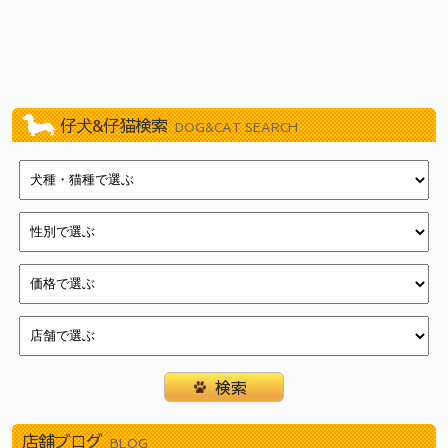
2026/07/03
新しく９頭やってきました！（イオン葛西店）
2026/07/03
新しく８頭やってきました！（新浦安店）
2026/06/27
新しく１１頭やってきました！（武蔵狭山店）
2026/06/27
新しく８頭やってきました！（瑞江店）
2026/06/27
新しく８頭やってきました！（新浦安店）
仔犬&仔猫検索
DOG&CAT SEARCH
2026/06/20
新しく８頭やってきました！（武蔵狭山店）
2026/06/20
新しく８頭やってきました！（瑞江店）
2026/06/20
新しく１５頭やってきました！（新浦安店）
2026/06/13
新しく７頭やってきました！（津田沼店）
2026/06/13
新しく７頭やってきました！（イオン葛西店）
2026/06/13
新しく１１頭やってきました！（瑞江店）
2026/06/06
新しく６頭やってきました！（津田沼店）
2026/06/06
新しく１２頭やってきました！（イオン葛西店）
2026/06/06
新しく１４頭やってきました！（瑞江店）
2026/05/30
新しく１１頭やってきました！（武蔵狭山店）
2026/05/30
新しく１１頭やってきました！（津田沼店）
店舗ブログ
2026/05/30
新しく１２頭やってきました！（瑞江店）
BLOG