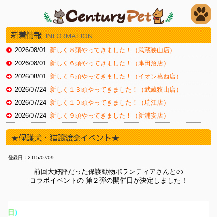
新着情報
INFORMATION
2026/08/01
新しく８頭やってきました！（武蔵狭山店）
2026/08/01
新しく６頭やってきました！（津田沼店）
2026/08/01
新しく５頭やってきました！（イオン葛西店）
2026/07/24
新しく１３頭やってきました！（武蔵狭山店）
2026/07/24
新しく１０頭やってきました！（瑞江店）
2026/07/24
新しく９頭やってきました！（新浦安店）
2026/07/18
新しく８頭やってきました！（武蔵狭山店）
★保護犬・猫譲渡会イベント★
2026/07/18
新しく８頭やってきました！（津田沼店）
2026/07/18
新しく１４頭やってきました！（瑞江店）
登録日：2015/07/09
2026/07/11
新しく８頭やってきました！（津田沼店）
前回大好評だった保護動物ボランティアさんとの
コラボイベントの 第２弾の開催日が決定しました！
2026/07/11
新しく１１頭やってきました！（イオン葛西店）
2026/07/11
新しく１１頭やってきました！（新浦安店）
2026/07/03
新しく８頭やってきました！（津田沼店）
（
日
）