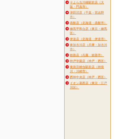
そよら古川橋駅前店（大
2026/06/27
阪・門真市）
2026/06/27
津田沼店（千葉・習志野
2026/06/27
市）
2026/06/20
函館店（北海道・函館市）
2026/06/20
練馬平和台店（東京・練馬
区）
2026/06/20
伊達店（北海道・伊達市）
2026/06/13
東加古川店（兵庫・加古川
2026/06/13
市）
2026/06/13
姫路店（兵庫・姫路市）
2026/06/06
神戸学園店（神戸・西区）
2026/06/06
東急宮崎台駅前店（神奈
2026/06/06
川・川崎市）
2026/05/30
西神中央店（神戸・西区）
イオン葛西店（東京・江戸
2026/05/30
川区）
2026/05/30
2026/05/23
2026/05/23
2026/05/23
2026/05/16
2026/05/16
2026/05/16
2026/05/09
2026/05/09