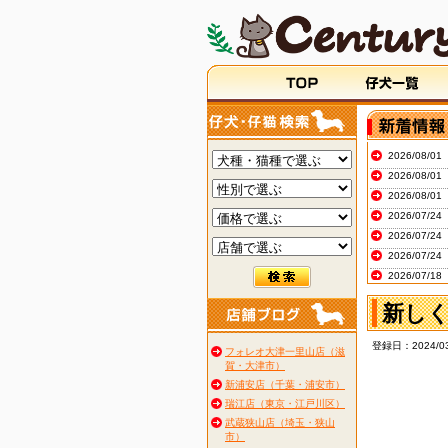
2026/08/01
2026/08/01
2026/08/01
2026/07/24
2026/07/24
2026/07/24
2026/07/18
2026/07/18
新し
2026/07/18
2026/07/11
登録日：2024/03
フォレオ大津一里山店（滋
2026/07/11
賀・大津市）
2026/07/11
新浦安店（千葉・浦安市）
2026/07/03
瑞江店（東京・江戸川区）
2026/07/03
武蔵狭山店（埼玉・狭山
2026/07/03
市）