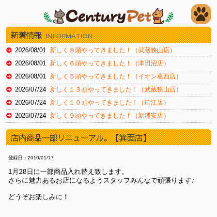
新着情報
INFORMATION
2026/08/01
新しく８頭やってきました！（武蔵狭山店）
2026/08/01
新しく６頭やってきました！（津田沼店）
2026/08/01
新しく５頭やってきました！（イオン葛西店）
2026/07/24
新しく１３頭やってきました！（武蔵狭山店）
2026/07/24
新しく１０頭やってきました！（瑞江店）
2026/07/24
新しく９頭やってきました！（新浦安店）
2026/07/18
新しく８頭やってきました！（武蔵狭山店）
店内商品一部リニューアル。【箕面店】
2026/07/18
新しく８頭やってきました！（津田沼店）
2026/07/18
新しく１４頭やってきました！（瑞江店）
登録日：2010/01/17
2026/07/11
新しく８頭やってきました！（津田沼店）
1月28日に一部商品入れ替え致します。
さらに魅力あるお店になるようスタッフみんなで頑張ります♪
2026/07/11
新しく１１頭やってきました！（イオン葛西店）
2026/07/11
新しく１１頭やってきました！（新浦安店）
どうぞお楽しみに！
2026/07/03
新しく８頭やってきました！（津田沼店）