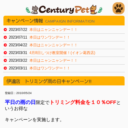
キャンペーン情報
CAMPAIGN INFORMATION
2023/07/22
本日はニャンニャンデー！！
2023/07/11
本日はワンワンデー！！
2023/04/22
本日はニャンニャンデー！！
2023/03/31
4月8日しつけ教室開催！(イオン葛西店)
2023/03/22
本日はニャンニャンデー！！
2023/03/11
本日はワンワンデー！！
2023/02/22
本日はスーパーニャンニャンデー！
伊達店 トリミング雨の日キャンペーン!!
2023/02/11
本日はワンワンデー！
2023/01/30
本日はイオンお客様感謝デー（新浦安店）
登録日：2010/05/24
2023/01/20
本日はイオンお客様感謝デー（新浦安店）
平日の雨の日
トリミング料金を１０％OFF
限定で
と
2022/12/22
本日はニャンニャンデー！
いうお得な
2022/12/16
本日より12/27火までチラシセール！（湘南藤沢店）
キャンペーンを実施します。
2022/11/19
本日よりチラシセール！！（湘南藤沢店）