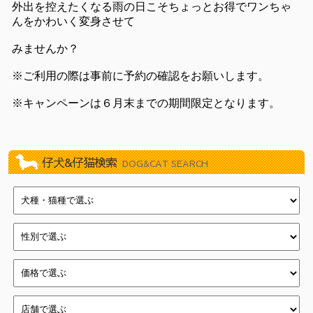
2022/11/19
BLACK FRIDAY！（イオン葛西店）
外出を控えたくなる雨の日こそちょっとお得でワンちゃ
んをかわいく変身させて
2020/10/24
川崎じもと応援券使えます！
2020/08/28
ワンちゃん・ネコちゃん・ハムちゃんたちも10%オフセ
みませんか？
ール！！（新浦安店）
2019/11/09
練馬平和台店11周年記念イベント
※ご利用の際は事前に予約の確認をお願いします。
2019/04/27
☆☆GWフェア☆☆
※キャンペーンは６月末までの期間限定となります。
2018/10/31
11/1『犬の日』フェア（新浦安店）
2018/10/12
店頭ワゴン販売『ワゴンマルシェ』（新浦安店）
2018/09/28
大特価ワゴンセール（新浦安店）
仔犬&仔猫検索
DOG&CAT SEARCH
2018/07/17
クリアランス・ＳＵＭＭＥＲフェスティバル！（新浦安
店）
2018/05/18
イオン新浦安店新浦安祭
2018/04/22
一足お先にGWフェア（新浦安店）
2018/03/15
わんにゃん・ハム新生活フェア（新浦安店）
2018/01/01
☆新春フェア開催☆(戸塚店)
2017/12/31
新春初売り（新浦安店）
2017/12/16
☆クリスマスフェア開催中☆(戸塚店)
2017/12/03
Merry Christmasフェア（新浦安店）