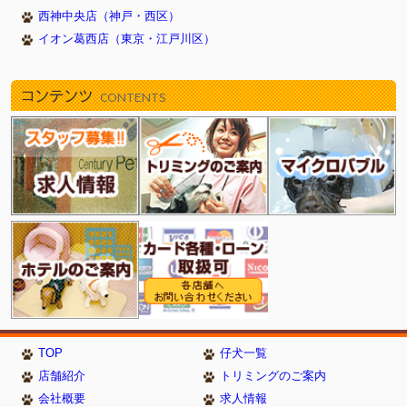
西神中央店（神戸・西区）
2016/12/13
クリスマスフェア開催中(豊明店)
イオン葛西店（東京・江戸川区）
2016/12/01
ワンちゃん・ねこちゃん・ハッピープライス！(戸塚・新
浦安店）
2016/11/24
BLACK FRIDAY！（新浦安店）
コンテンツ
CONTENTS
2016/10/23
☆ハロウィンフェア開催中☆(戸塚店)
2016/10/21
ハロウィンフェア（新浦安店）
2016/10/19
秋の大感謝祭っ♪♪ (西神中央店)
2016/10/07
秋のサンクスフェア（新浦安店）
2016/09/25
☆オータムわんにゃんフェア開催☆(戸塚店)
2016/09/23
月末セール！（新浦安店）
2016/08/11
夏休みわんにゃんフェア（新浦安店）
2016/07/21
☆ 夏の大感謝祭 ☆ 【練馬平和台店】
2016/07/12
☆SUUMERフェスティバル開催中☆(戸塚店)
2016/06/30
毎月１・２・３日はお得！（新浦安店）
2016/06/24
ひとめぼれ7キャンペーン★豊明店
TOP
仔犬一覧
2016/06/23
夏のプライスダウンセール！（新浦安店）
店舗紹介
トリミングのご案内
会社概要
求人情報
2016/01/23
炭酸泉お試しキャンペーン（新浦安店）