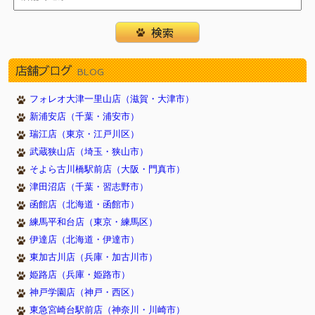
2017/11/07
☆写真コンテスト★（川西店）
2017/11/03
☆わんわんフェア開催☆(戸塚店)
2017/10/30
11/1『犬の日』記念フェア（新浦安店）
店舗ブログ
BLOG
2017/09/24
トリミングハロウィンキャンペーン（川西店）
2017/08/24
１５周年祭×イオンビッグフライデー（新浦安店）
フォレオ大津一里山店（滋賀・大津市）
2017/05/18
イオン新浦安店新装OPEN！（新浦安店）
新浦安店（千葉・浦安市）
2017/05/05
5月4日から7日まで子犬子猫のキャンペーンをしていま
瑞江店（東京・江戸川区）
す 豊明店
武蔵狭山店（埼玉・狭山市）
2017/05/04
ＧＷフェア開催（新浦安店）
そよら古川橋駅前店（大阪・門真市）
2017/04/13
さくら祭（新浦安店）
津田沼店（千葉・習志野市）
2017/03/27
スプリングフェア開催中(西神中央店)
函館店（北海道・函館市）
2017/03/17
☆新生活応援フェア 開催☆(戸塚店)
練馬平和台店（東京・練馬区）
2017/03/17
３連休限定フェア（新浦安）
伊達店（北海道・伊達市）
2017/02/09
2/22猫の日記念フェア(新浦安）
東加古川店（兵庫・加古川市）
2017/02/02
春の無料健康診断(3/19) 豊明店
姫路店（兵庫・姫路市）
2017/01/01
☆新春フェア☆福袋も♪(戸塚店)
神戸学園店（神戸・西区）
2016/12/31
東急宮崎台駅前店（神奈川・川崎市）
新春初売りフェア（新浦安店）