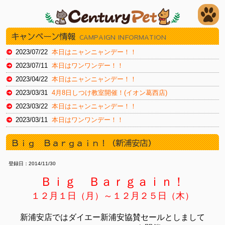
キャンペーン情報
CAMPAIGN INFORMATION
2023/07/22
本日はニャンニャンデー！！
2023/07/11
本日はワンワンデー！！
2023/04/22
本日はニャンニャンデー！！
2023/03/31
4月8日しつけ教室開催！(イオン葛西店)
2023/03/22
本日はニャンニャンデー！！
2023/03/11
本日はワンワンデー！！
2023/02/22
本日はスーパーニャンニャンデー！
Ｂｉｇ Ｂａｒｇａｉｎ！（新浦安店）
2023/02/11
本日はワンワンデー！
2023/01/30
本日はイオンお客様感謝デー（新浦安店）
登録日：2014/11/30
2023/01/20
本日はイオンお客様感謝デー（新浦安店）
Ｂｉｇ Ｂａｒｇａｉｎ！
2022/12/22
本日はニャンニャンデー！
１２月１日（月）～１２月２５日（木）
2022/12/16
本日より12/27火までチラシセール！（湘南藤沢店）
2022/11/19
本日よりチラシセール！！（湘南藤沢店）
新浦安店ではダイエー新浦安協賛セールとしまして