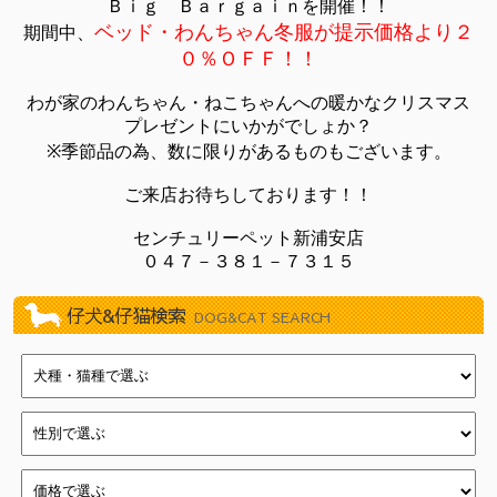
Ｂｉｇ Ｂａｒｇａｉｎを開催！！
2022/11/19
BLACK FRIDAY！（イオン葛西店）
ベッド・わんちゃん冬服が提示価格より２
期間中、
2020/10/24
川崎じもと応援券使えます！
０％ＯＦＦ！！
2020/08/28
ワンちゃん・ネコちゃん・ハムちゃんたちも10%オフセ
ール！！（新浦安店）
わが家のわんちゃん・ねこちゃんへの暖かなクリスマス
2019/11/09
練馬平和台店11周年記念イベント
プレゼントにいかがでしょか？
2019/04/27
☆☆GWフェア☆☆
※季節品の為、数に限りがあるものもございます。
2018/10/31
11/1『犬の日』フェア（新浦安店）
ご来店お待ちしております！！
2018/10/12
店頭ワゴン販売『ワゴンマルシェ』（新浦安店）
2018/09/28
大特価ワゴンセール（新浦安店）
センチュリーペット新浦安店
０４７－３８１－７３１５
2018/07/17
クリアランス・ＳＵＭＭＥＲフェスティバル！（新浦安
店）
仔犬&仔猫検索
2018/05/18
イオン新浦安店新浦安祭
DOG&CAT SEARCH
2018/04/22
一足お先にGWフェア（新浦安店）
2018/03/15
わんにゃん・ハム新生活フェア（新浦安店）
2018/01/01
☆新春フェア開催☆(戸塚店)
2017/12/31
新春初売り（新浦安店）
2017/12/16
☆クリスマスフェア開催中☆(戸塚店)
2017/12/03
Merry Christmasフェア（新浦安店）