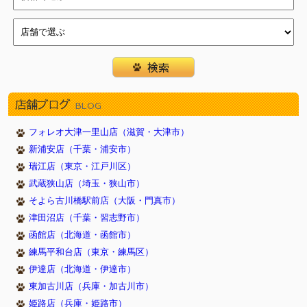
2017/11/07
☆写真コンテスト★（川西店）
2017/11/03
☆わんわんフェア開催☆(戸塚店)
2017/10/30
11/1『犬の日』記念フェア（新浦安店）
2017/09/24
トリミングハロウィンキャンペーン（川西店）
2017/08/24
１５周年祭×イオンビッグフライデー（新浦安店）
店舗ブログ
BLOG
2017/05/18
イオン新浦安店新装OPEN！（新浦安店）
2017/05/05
5月4日から7日まで子犬子猫のキャンペーンをしていま
フォレオ大津一里山店（滋賀・大津市）
す 豊明店
新浦安店（千葉・浦安市）
2017/05/04
ＧＷフェア開催（新浦安店）
瑞江店（東京・江戸川区）
2017/04/13
さくら祭（新浦安店）
武蔵狭山店（埼玉・狭山市）
2017/03/27
スプリングフェア開催中(西神中央店)
そよら古川橋駅前店（大阪・門真市）
2017/03/17
☆新生活応援フェア 開催☆(戸塚店)
津田沼店（千葉・習志野市）
2017/03/17
３連休限定フェア（新浦安）
函館店（北海道・函館市）
2017/02/09
2/22猫の日記念フェア(新浦安）
練馬平和台店（東京・練馬区）
2017/02/02
春の無料健康診断(3/19) 豊明店
伊達店（北海道・伊達市）
2017/01/01
☆新春フェア☆福袋も♪(戸塚店)
東加古川店（兵庫・加古川市）
2016/12/31
新春初売りフェア（新浦安店）
姫路店（兵庫・姫路市）