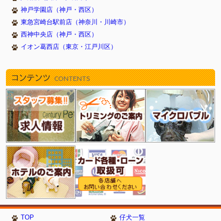
2016/12/13
神戸学園店（神戸・西区）
クリスマスフェア開催中(豊明店)
東急宮崎台駅前店（神奈川・川崎市）
2016/12/01
ワンちゃん・ねこちゃん・ハッピープライス！(戸塚・新
浦安店）
西神中央店（神戸・西区）
2016/11/24
BLACK FRIDAY！（新浦安店）
イオン葛西店（東京・江戸川区）
2016/10/23
☆ハロウィンフェア開催中☆(戸塚店)
2016/10/21
ハロウィンフェア（新浦安店）
コンテンツ
CONTENTS
2016/10/19
秋の大感謝祭っ♪♪ (西神中央店)
2016/10/07
秋のサンクスフェア（新浦安店）
2016/09/25
☆オータムわんにゃんフェア開催☆(戸塚店)
2016/09/23
月末セール！（新浦安店）
2016/08/11
夏休みわんにゃんフェア（新浦安店）
2016/07/21
☆ 夏の大感謝祭 ☆ 【練馬平和台店】
2016/07/12
☆SUUMERフェスティバル開催中☆(戸塚店)
2016/06/30
毎月１・２・３日はお得！（新浦安店）
2016/06/24
ひとめぼれ7キャンペーン★豊明店
2016/06/23
夏のプライスダウンセール！（新浦安店）
2016/01/23
炭酸泉お試しキャンペーン（新浦安店）
TOP
仔犬一覧