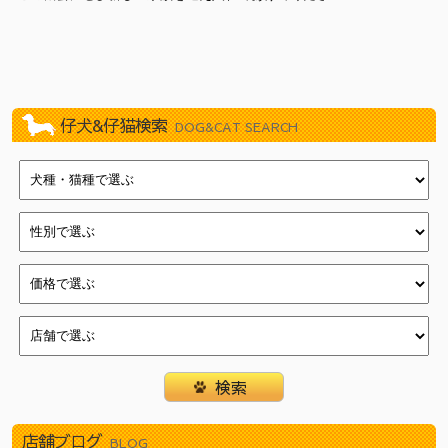
2022/11/19
BLACK FRIDAY！（イオン葛西店）
2020/10/24
川崎じもと応援券使えます！
2020/08/28
ワンちゃん・ネコちゃん・ハムちゃんたちも10%オフセ
ール！！（新浦安店）
2019/11/09
練馬平和台店11周年記念イベント
仔犬&仔猫検索
DOG&CAT SEARCH
2019/04/27
☆☆GWフェア☆☆
2018/10/31
11/1『犬の日』フェア（新浦安店）
2018/10/12
店頭ワゴン販売『ワゴンマルシェ』（新浦安店）
2018/09/28
大特価ワゴンセール（新浦安店）
2018/07/17
クリアランス・ＳＵＭＭＥＲフェスティバル！（新浦安
店）
2018/05/18
イオン新浦安店新浦安祭
2018/04/22
一足お先にGWフェア（新浦安店）
2018/03/15
わんにゃん・ハム新生活フェア（新浦安店）
2018/01/01
☆新春フェア開催☆(戸塚店)
2017/12/31
新春初売り（新浦安店）
2017/12/16
☆クリスマスフェア開催中☆(戸塚店)
店舗ブログ
BLOG
2017/12/03
Merry Christmasフェア（新浦安店）