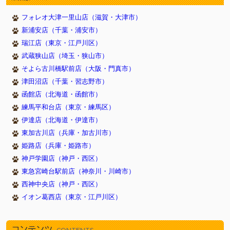
2017/11/07
☆写真コンテスト★（川西店）
フォレオ大津一里山店（滋賀・大津市）
2017/11/03
☆わんわんフェア開催☆(戸塚店)
新浦安店（千葉・浦安市）
2017/10/30
11/1『犬の日』記念フェア（新浦安店）
瑞江店（東京・江戸川区）
2017/09/24
トリミングハロウィンキャンペーン（川西店）
武蔵狭山店（埼玉・狭山市）
2017/08/24
１５周年祭×イオンビッグフライデー（新浦安店）
そよら古川橋駅前店（大阪・門真市）
2017/05/18
イオン新浦安店新装OPEN！（新浦安店）
津田沼店（千葉・習志野市）
2017/05/05
5月4日から7日まで子犬子猫のキャンペーンをしていま
函館店（北海道・函館市）
す 豊明店
練馬平和台店（東京・練馬区）
2017/05/04
ＧＷフェア開催（新浦安店）
伊達店（北海道・伊達市）
2017/04/13
さくら祭（新浦安店）
東加古川店（兵庫・加古川市）
2017/03/27
スプリングフェア開催中(西神中央店)
姫路店（兵庫・姫路市）
2017/03/17
☆新生活応援フェア 開催☆(戸塚店)
神戸学園店（神戸・西区）
2017/03/17
３連休限定フェア（新浦安）
東急宮崎台駅前店（神奈川・川崎市）
西神中央店（神戸・西区）
2017/02/09
2/22猫の日記念フェア(新浦安）
イオン葛西店（東京・江戸川区）
2017/02/02
春の無料健康診断(3/19) 豊明店
2017/01/01
☆新春フェア☆福袋も♪(戸塚店)
コンテンツ
2016/12/31
新春初売りフェア（新浦安店）