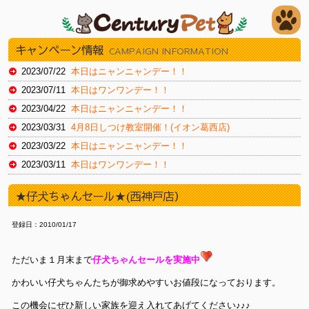
キャンペーン情報
CAMPAIGN INFORMATION
2023/07/22
本日はニャンニャンデー！！
2023/07/11
本日はワンワンデー！！
2023/04/22
本日はニャンニャンデー！！
2023/03/31
4月8日しつけ教室開催！(イオン葛西店)
2023/03/22
本日はニャンニャンデー！！
2023/03/11
本日はワンワンデー！！
2023/02/22
本日はスーパーニャンニャンデー！
★仔犬ちゃんセール★(西神戸店）
2023/02/11
本日はワンワンデー！
2023/01/30
本日はイオンお客様感謝デー（新浦安店）
登録日：2010/01/17
2023/01/20
本日はイオンお客様感謝デー（新浦安店）
2022/12/22
本日はニャンニャンデー！
ただいま１月末まで
仔犬ちゃんセールを実施中
2022/12/16
本日より12/27火までチラシセール！（湘南藤沢店）
かわいい仔犬ちゃんたちが御求めやすいお値段になっております。
2022/11/19
本日よりチラシセール！！（湘南藤沢店）
この機会にぜひ新しい家族を迎え入れてあげてください♪♪♪