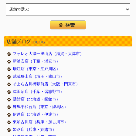
2017/11/07
☆写真コンテスト★（川西店）
2017/11/03
☆わんわんフェア開催☆(戸塚店)
2017/10/30
11/1『犬の日』記念フェア（新浦安店）
2017/09/24
トリミングハロウィンキャンペーン（川西店）
2017/08/24
１５周年祭×イオンビッグフライデー（新浦安店）
店舗ブログ
BLOG
2017/05/18
イオン新浦安店新装OPEN！（新浦安店）
フォレオ大津一里山店（滋賀・大津市）
2017/05/05
5月4日から7日まで子犬子猫のキャンペーンをしていま
す 豊明店
新浦安店（千葉・浦安市）
2017/05/04
ＧＷフェア開催（新浦安店）
瑞江店（東京・江戸川区）
2017/04/13
武蔵狭山店（埼玉・狭山市）
さくら祭（新浦安店）
そよら古川橋駅前店（大阪・門真市）
2017/03/27
スプリングフェア開催中(西神中央店)
津田沼店（千葉・習志野市）
2017/03/17
☆新生活応援フェア 開催☆(戸塚店)
函館店（北海道・函館市）
2017/03/17
３連休限定フェア（新浦安）
練馬平和台店（東京・練馬区）
2017/02/09
2/22猫の日記念フェア(新浦安）
伊達店（北海道・伊達市）
2017/02/02
春の無料健康診断(3/19) 豊明店
東加古川店（兵庫・加古川市）
2017/01/01
☆新春フェア☆福袋も♪(戸塚店)
姫路店（兵庫・姫路市）
2016/12/31
新春初売りフェア（新浦安店）