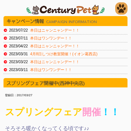
キャンペーン情報
CAMPAIGN INFORMATION
2023/07/22
本日はニャンニャンデー！！
2023/07/11
本日はワンワンデー！！
2023/04/22
本日はニャンニャンデー！！
2023/03/31
4月8日しつけ教室開催！(イオン葛西店)
2023/03/22
本日はニャンニャンデー！！
2023/03/11
本日はワンワンデー！！
2023/02/22
本日はスーパーニャンニャンデー！
スプリングフェア開催中(西神中央店)
2023/02/11
本日はワンワンデー！
2023/01/30
本日はイオンお客様感謝デー（新浦安店）
登録日：2017/03/27
2023/01/20
本日はイオンお客様感謝デー（新浦安店）
スプリングフェア
開催
！！
2022/12/22
本日はニャンニャンデー！
2022/12/16
本日より12/27火までチラシセール！（湘南藤沢店）
2022/11/19
本日よりチラシセール！！（湘南藤沢店）
そろそろ暖かくなってくる頃です♪♪