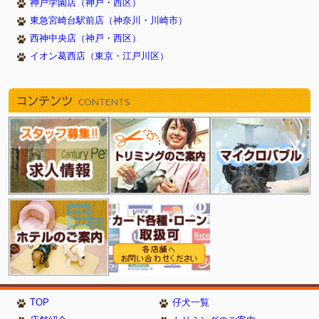
神戸学園店（神戸・西区）
2016/12/13
クリスマスフェア開催中(豊明店)
東急宮崎台駅前店（神奈川・川崎市）
2016/12/01
ワンちゃん・ねこちゃん・ハッピープライス！(戸塚・新
西神中央店（神戸・西区）
浦安店）
イオン葛西店（東京・江戸川区）
2016/11/24
BLACK FRIDAY！（新浦安店）
2016/10/23
☆ハロウィンフェア開催中☆(戸塚店)
コンテンツ
CONTENTS
2016/10/21
ハロウィンフェア（新浦安店）
2016/10/19
秋の大感謝祭っ♪♪ (西神中央店)
2016/10/07
秋のサンクスフェア（新浦安店）
2016/09/25
☆オータムわんにゃんフェア開催☆(戸塚店)
2016/09/23
月末セール！（新浦安店）
2016/08/11
夏休みわんにゃんフェア（新浦安店）
2016/07/21
☆ 夏の大感謝祭 ☆ 【練馬平和台店】
2016/07/12
☆SUUMERフェスティバル開催中☆(戸塚店)
2016/06/30
毎月１・２・３日はお得！（新浦安店）
2016/06/24
ひとめぼれ7キャンペーン★豊明店
2016/06/23
夏のプライスダウンセール！（新浦安店）
TOP
仔犬一覧
2016/01/23
炭酸泉お試しキャンペーン（新浦安店）