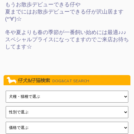
2022/11/19
BLACK FRIDAY！（イオン葛西店）
もうお散歩デビューできる仔や
2020/10/24
川崎じもと応援券使えます！
夏までにはお散歩デビューできる仔が沢山居ます
(*‘∀‘)☆
2020/08/28
ワンちゃん・ネコちゃん・ハムちゃんたちも10%オフセ
ール！！（新浦安店）
2019/11/09
練馬平和台店11周年記念イベント
冬や夏よりも春の季節が一番飼い始めには最適♪♪♪
スペシャルプライスになってますのでご来店お待ち
2019/04/27
☆☆GWフェア☆☆
してます☆
2018/10/31
11/1『犬の日』フェア（新浦安店）
2018/10/12
店頭ワゴン販売『ワゴンマルシェ』（新浦安店）
2018/09/28
大特価ワゴンセール（新浦安店）
2018/07/17
クリアランス・ＳＵＭＭＥＲフェスティバル！（新浦安
店）
仔犬&仔猫検索
DOG&CAT SEARCH
2018/05/18
イオン新浦安店新浦安祭
2018/04/22
一足お先にGWフェア（新浦安店）
2018/03/15
わんにゃん・ハム新生活フェア（新浦安店）
2018/01/01
☆新春フェア開催☆(戸塚店)
2017/12/31
新春初売り（新浦安店）
2017/12/16
☆クリスマスフェア開催中☆(戸塚店)
2017/12/03
Merry Christmasフェア（新浦安店）