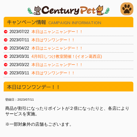
キャンペーン情報
CAMPAIGN INFORMATION
2023/07/22
本日はニャンニャンデー！！
2023/07/11
本日はワンワンデー！！
2023/04/22
本日はニャンニャンデー！！
2023/03/31
4月8日しつけ教室開催！(イオン葛西店)
2023/03/22
本日はニャンニャンデー！！
2023/03/11
本日はワンワンデー！！
2023/02/22
本日はスーパーニャンニャンデー！
本日はワンワンデー！！
2023/02/11
本日はワンワンデー！
2023/01/30
本日はイオンお客様感謝デー（新浦安店）
登録日：2023/07/11
2023/01/20
本日はイオンお客様感謝デー（新浦安店）
商品が割引になったりポイントが２倍になったりと、各店により
サービスを実施。
2022/12/22
本日はニャンニャンデー！
2022/12/16
本日より12/27火までチラシセール！（湘南藤沢店）
※一部対象外の店舗もございます。
2022/11/19
本日よりチラシセール！！（湘南藤沢店）