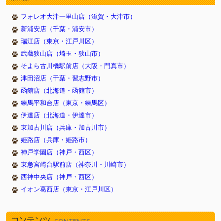
2017/11/07
☆写真コンテスト★（川西店）
フォレオ大津一里山店（滋賀・大津市）
2017/11/03
☆わんわんフェア開催☆(戸塚店)
新浦安店（千葉・浦安市）
2017/10/30
11/1『犬の日』記念フェア（新浦安店）
瑞江店（東京・江戸川区）
2017/09/24
トリミングハロウィンキャンペーン（川西店）
武蔵狭山店（埼玉・狭山市）
2017/08/24
１５周年祭×イオンビッグフライデー（新浦安店）
そよら古川橋駅前店（大阪・門真市）
2017/05/18
イオン新浦安店新装OPEN！（新浦安店）
津田沼店（千葉・習志野市）
2017/05/05
5月4日から7日まで子犬子猫のキャンペーンをしていま
函館店（北海道・函館市）
す 豊明店
練馬平和台店（東京・練馬区）
2017/05/04
ＧＷフェア開催（新浦安店）
伊達店（北海道・伊達市）
2017/04/13
さくら祭（新浦安店）
東加古川店（兵庫・加古川市）
2017/03/27
スプリングフェア開催中(西神中央店)
姫路店（兵庫・姫路市）
2017/03/17
☆新生活応援フェア 開催☆(戸塚店)
神戸学園店（神戸・西区）
2017/03/17
３連休限定フェア（新浦安）
東急宮崎台駅前店（神奈川・川崎市）
西神中央店（神戸・西区）
2017/02/09
2/22猫の日記念フェア(新浦安）
イオン葛西店（東京・江戸川区）
2017/02/02
春の無料健康診断(3/19) 豊明店
2017/01/01
☆新春フェア☆福袋も♪(戸塚店)
コンテンツ
2016/12/31
新春初売りフェア（新浦安店）