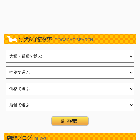
2022/11/19
BLACK FRIDAY！（イオン葛西店）
2020/10/24
川崎じもと応援券使えます！
2020/08/28
ワンちゃん・ネコちゃん・ハムちゃんたちも10%オフセ
ール！！（新浦安店）
2019/11/09
練馬平和台店11周年記念イベント
仔犬&仔猫検索
DOG&CAT SEARCH
2019/04/27
☆☆GWフェア☆☆
2018/10/31
11/1『犬の日』フェア（新浦安店）
2018/10/12
店頭ワゴン販売『ワゴンマルシェ』（新浦安店）
2018/09/28
大特価ワゴンセール（新浦安店）
2018/07/17
クリアランス・ＳＵＭＭＥＲフェスティバル！（新浦安
店）
2018/05/18
イオン新浦安店新浦安祭
2018/04/22
一足お先にGWフェア（新浦安店）
2018/03/15
わんにゃん・ハム新生活フェア（新浦安店）
2018/01/01
☆新春フェア開催☆(戸塚店)
2017/12/31
新春初売り（新浦安店）
2017/12/16
☆クリスマスフェア開催中☆(戸塚店)
店舗ブログ
BLOG
2017/12/03
Merry Christmasフェア（新浦安店）