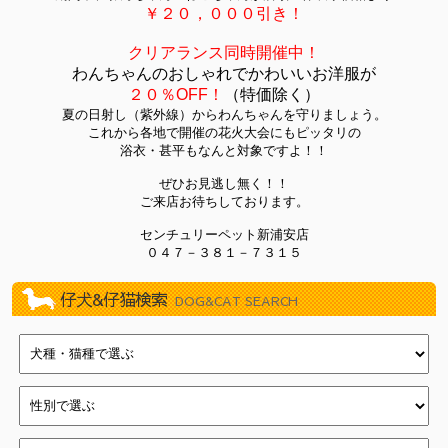
2022/11/19
BLACK FRIDAY！（イオン葛西店）
￥２０，０００引き！
2020/10/24
川崎じもと応援券使えます！
クリアランス同時開催中！
2020/08/28
ワンちゃん・ネコちゃん・ハムちゃんたちも10%オフセ
わんちゃんのおしゃれでかわいいお洋服が
ール！！（新浦安店）
２０％OFF！
（特価除く）
2019/11/09
練馬平和台店11周年記念イベント
夏の日射し（紫外線）からわんちゃんを守りましょう。
2019/04/27
☆☆GWフェア☆☆
これから各地で開催の花火大会にもピッタリの
浴衣・甚平もなんと対象ですよ！！
2018/10/31
11/1『犬の日』フェア（新浦安店）
ぜひお見逃し無く！！
2018/10/12
店頭ワゴン販売『ワゴンマルシェ』（新浦安店）
ご来店お待ちしております。
2018/09/28
大特価ワゴンセール（新浦安店）
センチュリーペット新浦安店
2018/07/17
クリアランス・ＳＵＭＭＥＲフェスティバル！（新浦安
０４７－３８１－７３１５
店）
2018/05/18
イオン新浦安店新浦安祭
仔犬&仔猫検索
DOG&CAT SEARCH
2018/04/22
一足お先にGWフェア（新浦安店）
2018/03/15
わんにゃん・ハム新生活フェア（新浦安店）
2018/01/01
☆新春フェア開催☆(戸塚店)
2017/12/31
新春初売り（新浦安店）
2017/12/16
☆クリスマスフェア開催中☆(戸塚店)
2017/12/03
Merry Christmasフェア（新浦安店）