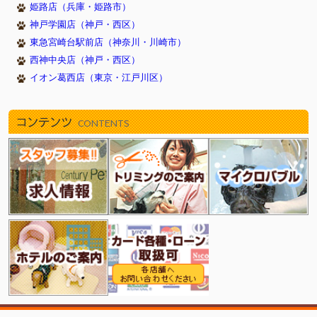
姫路店（兵庫・姫路市）
2016/12/13
クリスマスフェア開催中(豊明店)
神戸学園店（神戸・西区）
2016/12/01
ワンちゃん・ねこちゃん・ハッピープライス！(戸塚・新
東急宮崎台駅前店（神奈川・川崎市）
浦安店）
西神中央店（神戸・西区）
2016/11/24
BLACK FRIDAY！（新浦安店）
イオン葛西店（東京・江戸川区）
2016/10/23
☆ハロウィンフェア開催中☆(戸塚店)
2016/10/21
ハロウィンフェア（新浦安店）
コンテンツ
2016/10/19
秋の大感謝祭っ♪♪ (西神中央店)
CONTENTS
2016/10/07
秋のサンクスフェア（新浦安店）
2016/09/25
☆オータムわんにゃんフェア開催☆(戸塚店)
2016/09/23
月末セール！（新浦安店）
2016/08/11
夏休みわんにゃんフェア（新浦安店）
2016/07/21
☆ 夏の大感謝祭 ☆ 【練馬平和台店】
2016/07/12
☆SUUMERフェスティバル開催中☆(戸塚店)
2016/06/30
毎月１・２・３日はお得！（新浦安店）
2016/06/24
ひとめぼれ7キャンペーン★豊明店
2016/06/23
夏のプライスダウンセール！（新浦安店）
2016/01/23
炭酸泉お試しキャンペーン（新浦安店）