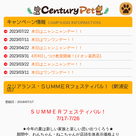
キャンペーン情報
CAMPAIGN INFORMATION
2023/07/22
本日はニャンニャンデー！！
2023/07/11
本日はワンワンデー！！
2023/04/22
本日はニャンニャンデー！！
2023/03/31
4月8日しつけ教室開催！(イオン葛西店)
2023/03/22
本日はニャンニャンデー！！
2023/03/11
本日はワンワンデー！！
2023/02/22
本日はスーパーニャンニャンデー！
クリアランス・ＳＵＭＭＥＲフェスティバル！（新浦安
店）
2023/02/11
本日はワンワンデー！
2023/01/30
本日はイオンお客様感謝デー（新浦安店）
登録日：2018/07/17
2023/01/20
本日はイオンお客様感謝デー（新浦安店）
ＳＵＭＭＥＲフェスティバル！
2022/12/22
本日はニャンニャンデー！
7/17-7/26
2022/12/16
本日より12/27火までチラシセール！（湘南藤沢店）
★今年の夏は新しい家族と楽しい思い出つくろう★
2022/11/19
本日よりチラシセール！！（湘南藤沢店）
期間中、わんちゃん・ねこちゃんが店頭生体表示価格より