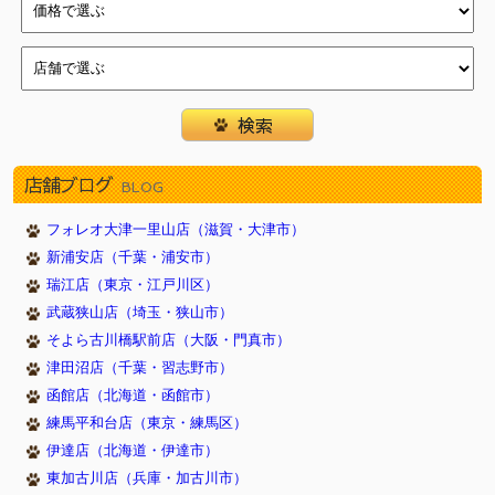
2017/11/07
☆写真コンテスト★（川西店）
2017/11/03
☆わんわんフェア開催☆(戸塚店)
2017/10/30
11/1『犬の日』記念フェア（新浦安店）
2017/09/24
トリミングハロウィンキャンペーン（川西店）
2017/08/24
１５周年祭×イオンビッグフライデー（新浦安店）
2017/05/18
イオン新浦安店新装OPEN！（新浦安店）
店舗ブログ
BLOG
2017/05/05
5月4日から7日まで子犬子猫のキャンペーンをしていま
す 豊明店
フォレオ大津一里山店（滋賀・大津市）
2017/05/04
ＧＷフェア開催（新浦安店）
新浦安店（千葉・浦安市）
2017/04/13
さくら祭（新浦安店）
瑞江店（東京・江戸川区）
2017/03/27
スプリングフェア開催中(西神中央店)
武蔵狭山店（埼玉・狭山市）
2017/03/17
☆新生活応援フェア 開催☆(戸塚店)
そよら古川橋駅前店（大阪・門真市）
2017/03/17
津田沼店（千葉・習志野市）
３連休限定フェア（新浦安）
函館店（北海道・函館市）
2017/02/09
2/22猫の日記念フェア(新浦安）
練馬平和台店（東京・練馬区）
2017/02/02
春の無料健康診断(3/19) 豊明店
伊達店（北海道・伊達市）
2017/01/01
☆新春フェア☆福袋も♪(戸塚店)
東加古川店（兵庫・加古川市）
2016/12/31
新春初売りフェア（新浦安店）