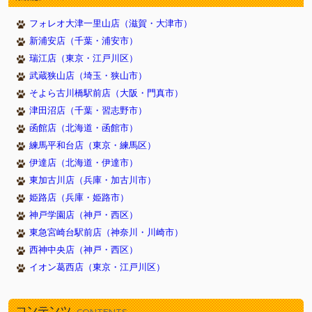
2017/11/07
☆写真コンテスト★（川西店）
フォレオ大津一里山店（滋賀・大津市）
2017/11/03
☆わんわんフェア開催☆(戸塚店)
新浦安店（千葉・浦安市）
2017/10/30
11/1『犬の日』記念フェア（新浦安店）
瑞江店（東京・江戸川区）
2017/09/24
トリミングハロウィンキャンペーン（川西店）
武蔵狭山店（埼玉・狭山市）
2017/08/24
１５周年祭×イオンビッグフライデー（新浦安店）
そよら古川橋駅前店（大阪・門真市）
2017/05/18
イオン新浦安店新装OPEN！（新浦安店）
津田沼店（千葉・習志野市）
2017/05/05
5月4日から7日まで子犬子猫のキャンペーンをしていま
函館店（北海道・函館市）
す 豊明店
練馬平和台店（東京・練馬区）
2017/05/04
ＧＷフェア開催（新浦安店）
伊達店（北海道・伊達市）
2017/04/13
さくら祭（新浦安店）
東加古川店（兵庫・加古川市）
2017/03/27
スプリングフェア開催中(西神中央店)
姫路店（兵庫・姫路市）
2017/03/17
☆新生活応援フェア 開催☆(戸塚店)
神戸学園店（神戸・西区）
2017/03/17
３連休限定フェア（新浦安）
東急宮崎台駅前店（神奈川・川崎市）
西神中央店（神戸・西区）
2017/02/09
2/22猫の日記念フェア(新浦安）
イオン葛西店（東京・江戸川区）
2017/02/02
春の無料健康診断(3/19) 豊明店
2017/01/01
☆新春フェア☆福袋も♪(戸塚店)
コンテンツ
2016/12/31
新春初売りフェア（新浦安店）