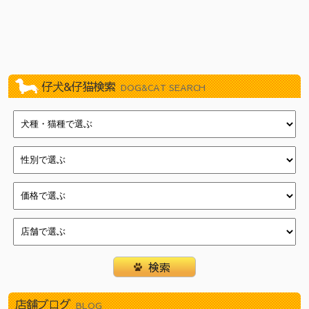
2022/11/19
BLACK FRIDAY！（イオン葛西店）
2020/10/24
川崎じもと応援券使えます！
2020/08/28
ワンちゃん・ネコちゃん・ハムちゃんたちも10%オフセ
ール！！（新浦安店）
2019/11/09
練馬平和台店11周年記念イベント
仔犬&仔猫検索
DOG&CAT SEARCH
2019/04/27
☆☆GWフェア☆☆
2018/10/31
11/1『犬の日』フェア（新浦安店）
2018/10/12
店頭ワゴン販売『ワゴンマルシェ』（新浦安店）
2018/09/28
大特価ワゴンセール（新浦安店）
2018/07/17
クリアランス・ＳＵＭＭＥＲフェスティバル！（新浦安
店）
2018/05/18
イオン新浦安店新浦安祭
2018/04/22
一足お先にGWフェア（新浦安店）
2018/03/15
わんにゃん・ハム新生活フェア（新浦安店）
2018/01/01
☆新春フェア開催☆(戸塚店)
2017/12/31
新春初売り（新浦安店）
2017/12/16
☆クリスマスフェア開催中☆(戸塚店)
店舗ブログ
BLOG
2017/12/03
Merry Christmasフェア（新浦安店）