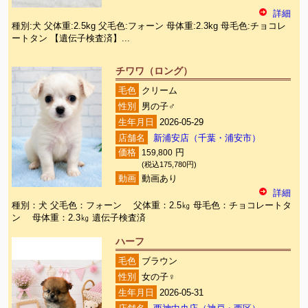
詳細
種別:犬 父体重:2.5kg 父毛色:フォーン 母体重:2.3kg 母毛色:チョコレ
ートタン 【遺伝子検査済】...
チワワ（ロング）
毛色
クリーム
性別
男の子♂
生年月日
2026-05-29
店舗名
新浦安店（千葉・浦安市）
価格
159,800
円
(税込175,780円)
動画
動画あり
詳細
種別：犬 父毛色：フォーン 父体重：2.5㎏ 母毛色：チョコレートタ
ン 母体重：2.3㎏ 遺伝子検査済
ハーフ
毛色
ブラウン
性別
女の子♀
生年月日
2026-05-31