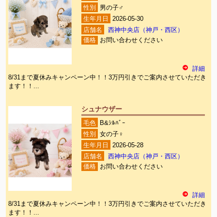
性別
男の子♂
生年月日
2026-05-30
店舗名
西神中央店（神戸・西区）
価格
お問い合わせください
詳細
8/31まで夏休みキャンペーン中！！3万円引きでご案内させていただき
ます！！...
シュナウザー
毛色
B&ｼﾙﾊﾞｰ
性別
女の子♀
生年月日
2026-05-28
店舗名
西神中央店（神戸・西区）
価格
お問い合わせください
詳細
8/31まで夏休みキャンペーン中！！3万円引きでご案内させていただき
ます！！...