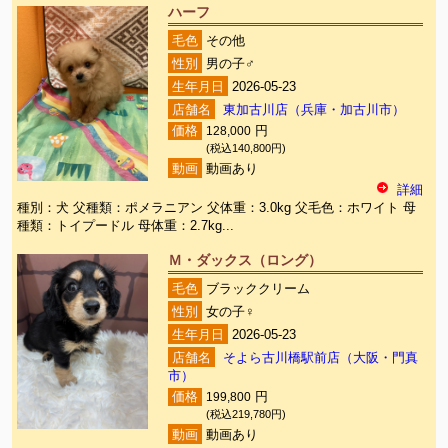
ハーフ
毛色
その他
性別
男の子♂
生年月日
2026-05-23
店舗名
東加古川店（兵庫・加古川市）
価格
128,000
円
(税込140,800円)
動画
動画あり
詳細
種別：犬 父種類：ポメラニアン 父体重：3.0kg 父毛色：ホワイト 母
種類：トイプードル 母体重：2.7kg...
Ｍ・ダックス（ロング）
毛色
ブラッククリーム
性別
女の子♀
生年月日
2026-05-23
店舗名
そよら古川橋駅前店（大阪・門真
市）
価格
199,800
円
(税込219,780円)
動画
動画あり