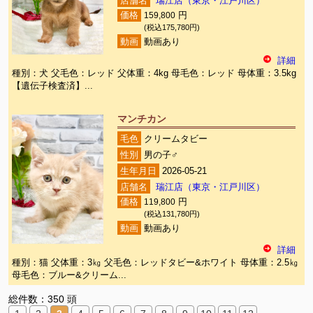
店舗名
瑞江店（東京・江戸川区）
価格
159,800
円
(税込175,780円)
動画
動画あり
詳細
種別：犬 父毛色：レッド 父体重：4kg 母毛色：レッド 母体重：3.5kg
【遺伝子検査済】...
マンチカン
毛色
クリームタビー
性別
男の子♂
生年月日
2026-05-21
店舗名
瑞江店（東京・江戸川区）
価格
119,800
円
(税込131,780円)
動画
動画あり
詳細
種別：猫 父体重：3㎏ 父毛色：レッドタビー&ホワイト 母体重：2.5㎏
母毛色：ブルー&クリーム...
総件数：350 頭