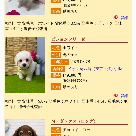
価格
169,800
円
(税込186,780円)
動画
動画あり
詳細
種別：犬 父毛色：ホワイト 父体重：3.5㎏ 母毛色：ブラック 母体
重：4.2㎏ 遺伝子検査済...
ビションフリーゼ
毛色
ホワイト
性別
男の子♂
生年月日
2026-05-28
店舗名
イオン葛西店（東京・江戸川区）
価格
149,800
円
(税込164,780円)
動画
動画あり
詳細
種別：犬 父体重：5.0㎏ 父毛色：ホワイト 母体重：4.5㎏ 母毛色：ホ
ワイト 遺伝子検査済...
Ｍ・ダックス（ロング）
毛色
チョコイエロー