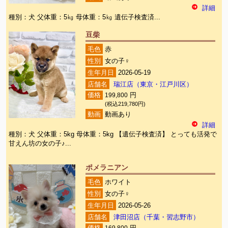
詳細
種別：犬 父体重：5㎏ 母体重：5㎏ 遺伝子検査済...
豆柴
毛色
赤
性別
女の子♀
生年月日
2026-05-19
店舗名
瑞江店（東京・江戸川区）
価格
199,800
円
(税込219,780円)
動画
動画あり
詳細
種別：犬 父体重：5kg 母体重：5kg 【遺伝子検査済】 とっても活発で
甘えん坊の女の子♪...
ポメラニアン
毛色
ホワイト
性別
女の子♀
生年月日
2026-05-26
店舗名
津田沼店（千葉・習志野市）