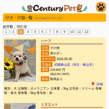
仔犬・仔猫一覧
DOGS&CATS LIST
総件数：350 頭
1
2
3
4
5
6
7
8
9
10
11
12
ハーフ
毛色
その他
性別
男の子♂
生年月日
2026-05-30
店舗名
武蔵狭山店（埼玉・狭山市）
価格
229,800
円
(税込252,780円)
動画
動画あり
詳細
種別：犬 父種類：ポメラニアン 父体重：3kg 父毛色：クリーム 母種
類：柴犬 母体重：6kg 母毛色：赤...
ミヌエット