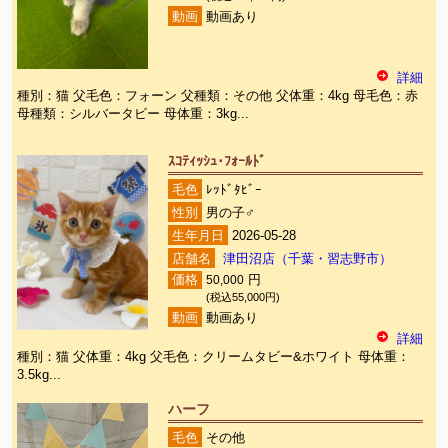
動画
動画あり
詳細
種別：猫 父毛色：フォーン 父種類：その他 父体重：4kg 母毛色：赤
母種類：シルバータビー 母体重：3kg...
ｽｺﾃｨｯｼｭ･ﾌｫｰﾙﾄﾞ
毛色
ﾚｯﾄﾞﾀﾋﾞｰ
性別
男の子♂
生年月日
2026-05-28
店舗名
津田沼店（千葉・習志野市）
価格
50,000
円
(税込55,000円)
動画
動画あり
詳細
種別：猫 父体重：4kg 父毛色：クリームタビー&ホワイト 母体重：
3.5kg...
ハーフ
毛色
その他