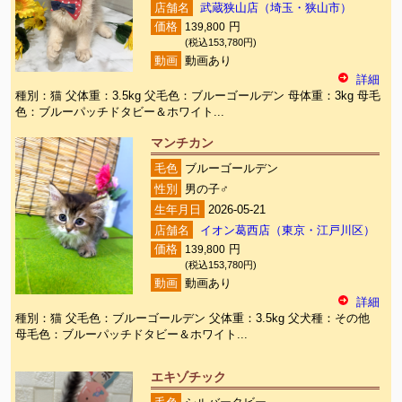
店舗名
武蔵狭山店（埼玉・狭山市）
価格
139,800
円
(税込153,780円)
動画
動画あり
詳細
種別：猫 父体重：3.5kg 父毛色：ブルーゴールデン 母体重：3kg 母毛
色：ブルーパッチドタビー＆ホワイト...
マンチカン
毛色
ブルーゴールデン
性別
男の子♂
生年月日
2026-05-21
店舗名
イオン葛西店（東京・江戸川区）
価格
139,800
円
(税込153,780円)
動画
動画あり
詳細
種別：猫 父毛色：ブルーゴールデン 父体重：3.5kg 父犬種：その他
母毛色：ブルーパッチドタビー＆ホワイト...
エキゾチック