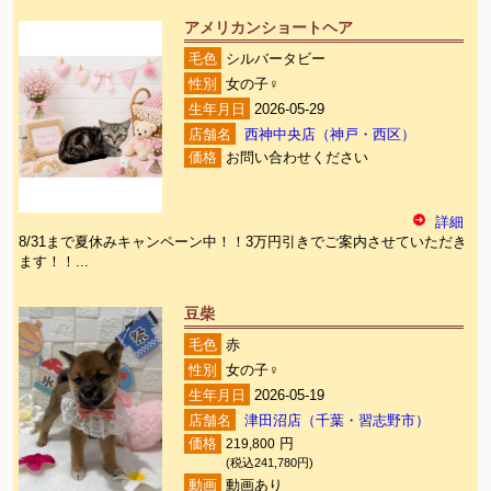
アメリカンショートヘア
毛色
シルバータビー
性別
女の子♀
生年月日
2026-05-29
店舗名
西神中央店（神戸・西区）
価格
お問い合わせください
詳細
8/31まで夏休みキャンペーン中！！3万円引きでご案内させていただき
ます！！...
豆柴
毛色
赤
性別
女の子♀
生年月日
2026-05-19
店舗名
津田沼店（千葉・習志野市）
価格
219,800
円
(税込241,780円)
動画
動画あり