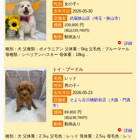
性別
女の子♀
生年月日
2026-05-30
店舗名
武蔵狭山店（埼玉・狭山市）
価格
209,800
円
(税込230,780円)
動画
動画あり
詳細
種別：犬 父種類：ポメラニアン 父体重：5kg 父毛色：ブルーマール
母種類：シベリアンハスキー 母体重：18kg...
トイ・プードル
毛色
レッド
性別
男の子♂
生年月日
2026-05-23
店舗名
そよら古川橋駅前店（大阪・門真
市）
価格
89,800
円
(税込98,780円)
動画
動画あり
詳細
種別：犬 父体重：2.3㎏ 父毛色：レッド 母体重：2.5㎏ 母毛色：レッ