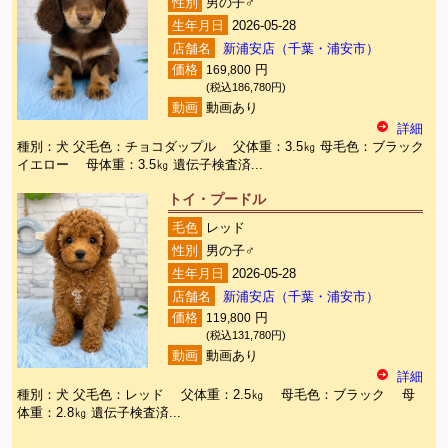
性別
男の子♂
生年月日
2026-05-28
店舗名
新浦安店（千葉・浦安市）
価格
169,800
円
(税込186,780円)
動画
動画あり
詳細
種別：犬 父毛色：チョコダップル 父体重：3.5㎏ 母毛色：ブラック
イエロー 母体重：3.5㎏ 遺伝子検査済...
トイ・プードル
毛色
レッド
性別
男の子♂
生年月日
2026-05-28
店舗名
新浦安店（千葉・浦安市）
価格
119,800
円
(税込131,780円)
動画
動画あり
詳細
種別：犬 父毛色：レッド 父体重：2.5㎏ 母毛色：ブラック 母
体重：2.8㎏ 遺伝子検査済...