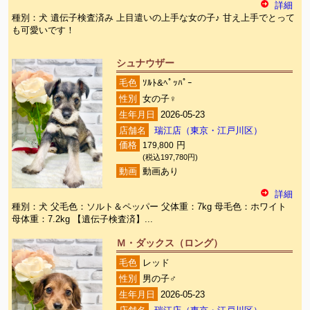
詳細
種別：犬 遺伝子検査済み 上目遣いの上手な女の子♪ 甘え上手でとって
も可愛いです！
シュナウザー
毛色
ｿﾙﾄ&ﾍﾟｯﾊﾟｰ
性別
女の子♀
生年月日
2026-05-23
店舗名
瑞江店（東京・江戸川区）
価格
179,800
円
(税込197,780円)
動画
動画あり
詳細
種別：犬 父毛色：ソルト＆ペッパー 父体重：7kg 母毛色：ホワイト
母体重：7.2kg 【遺伝子検査済】...
Ｍ・ダックス（ロング）
毛色
レッド
性別
男の子♂
生年月日
2026-05-23