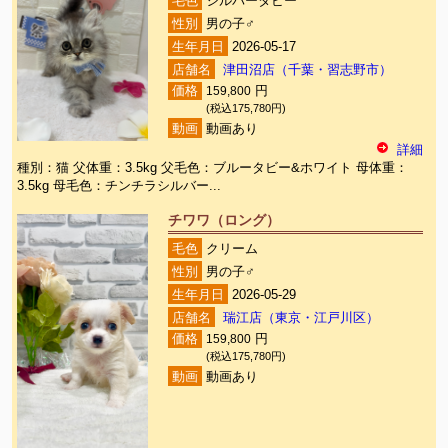
毛色
シルバータビー
性別
男の子♂
生年月日
2026-05-17
店舗名
津田沼店（千葉・習志野市）
価格
159,800
円
(税込175,780円)
動画
動画あり
詳細
種別：猫 父体重：3.5kg 父毛色：ブルータビー&ホワイト 母体重：
3.5kg 母毛色：チンチラシルバー...
チワワ（ロング）
毛色
クリーム
性別
男の子♂
生年月日
2026-05-29
店舗名
瑞江店（東京・江戸川区）
価格
159,800
円
(税込175,780円)
動画
動画あり