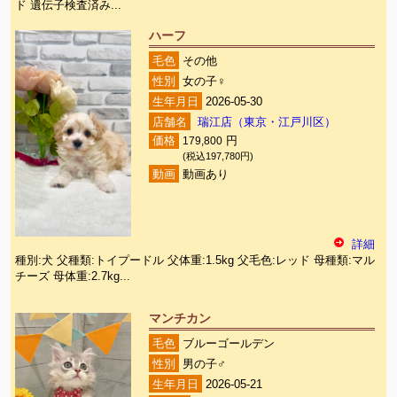
ド 遺伝子検査済み...
ハーフ
毛色
その他
性別
女の子♀
生年月日
2026-05-30
店舗名
瑞江店（東京・江戸川区）
価格
179,800
円
(税込197,780円)
動画
動画あり
詳細
種別:犬 父種類:トイプードル 父体重:1.5kg 父毛色:レッド 母種類:マル
チーズ 母体重:2.7kg...
マンチカン
毛色
ブルーゴールデン
性別
男の子♂
生年月日
2026-05-21