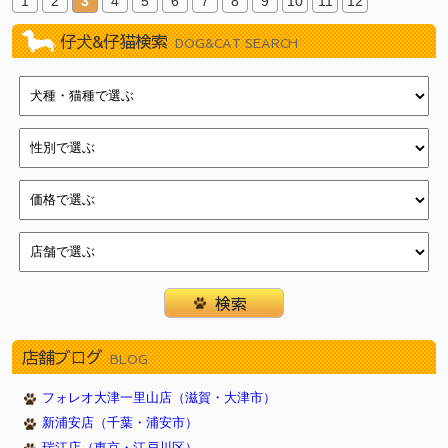
1
2
3
4
5
6
7
8
9
10
11
12
仔犬&仔猫検索
DOG&CAT SEARCH
店舗ブログ
BLOG
フォレオ大津一里山店（滋賀・大津市）
新浦安店（千葉・浦安市）