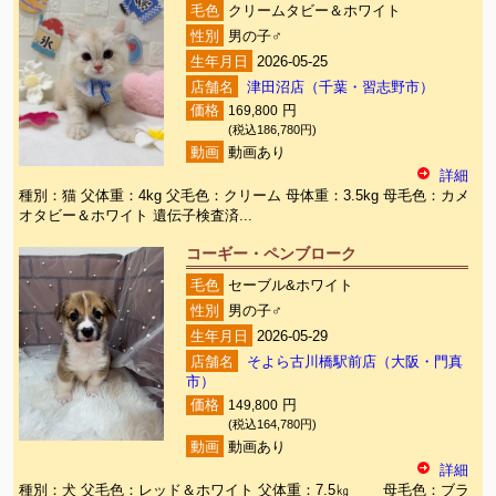
毛色
クリームタビー＆ホワイト
性別
男の子♂
生年月日
2026-05-25
店舗名
津田沼店（千葉・習志野市）
価格
169,800
円
(税込186,780円)
動画
動画あり
詳細
種別：猫 父体重：4kg 父毛色：クリーム 母体重：3.5kg 母毛色：カメ
オタビー＆ホワイト 遺伝子検査済...
コーギー・ペンブローク
毛色
セーブル&ホワイト
性別
男の子♂
生年月日
2026-05-29
店舗名
そよら古川橋駅前店（大阪・門真
市）
価格
149,800
円
(税込164,780円)
動画
動画あり
詳細
種別：犬 父毛色：レッド＆ホワイト 父体重：7.5㎏ 母毛色：ブラ