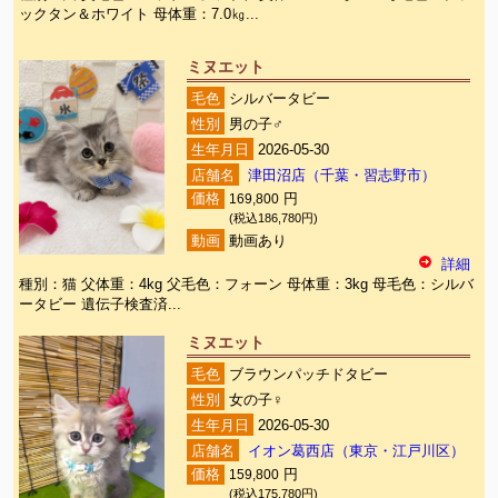
ックタン＆ホワイト 母体重：7.0㎏...
ミヌエット
毛色
シルバータビー
性別
男の子♂
生年月日
2026-05-30
店舗名
津田沼店（千葉・習志野市）
価格
169,800
円
(税込186,780円)
動画
動画あり
詳細
種別：猫 父体重：4kg 父毛色：フォーン 母体重：3kg 母毛色：シルバ
ータビー 遺伝子検査済...
ミヌエット
毛色
ブラウンパッチドタビー
性別
女の子♀
生年月日
2026-05-30
店舗名
イオン葛西店（東京・江戸川区）
価格
159,800
円
(税込175,780円)