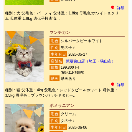
詳細
種別：犬 父毛色：パーティ 父体重：1.8kg 母毛色:ホワイト＆クリー
ム 母体重:1.8kg 遺伝子検査済...
マンチカン
毛色
シルバータビーホワイト
性別
男の子♂
生年月日
2026-05-17
店舗名
武蔵狭山店（埼玉・狭山市）
価格
199,800
円
(税込219,780円)
動画
動画あり
詳細
種別：猫 父体重：4kg 父毛色：レッドタビー＆ホワイト 母体重：
3.5kg 母毛色：ブラウンパッチドタビー...
ポメラニアン
毛色
クリーム
性別
女の子♀
生年月日
2026-06-06