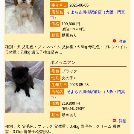
生年月日
2026-06-05
店舗名
そよら古川橋駅前店（大阪・門真
市）
価格
199,800
円
(税込219,780円)
動画
動画あり
詳細
種別：犬 父毛色：ブレンハイム 父体重：6.5kg 母毛色：ブレンハイム
母体重：7.0kg 遺伝子検査済み...
ポメラニアン
毛色
ブラック
性別
女の子♀
生年月日
2026-05-28
店舗名
そよら古川橋駅前店（大阪・門真
市）
価格
219,800
円
(税込241,780円)
動画
動画あり
詳細
種別：犬 父毛色：ブラック 父体重：3.4kg 母毛色：クリーム 母体
重：3.0kg 遺伝子検査済み...