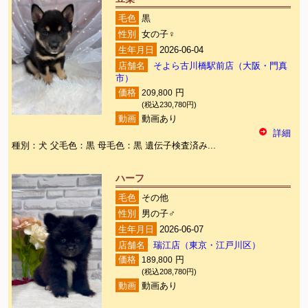
毛色
黒
性別
女の子♀
生年月日
2026-06-04
店舗名
そよら古川橋駅前店（大阪・門真
市）
価格
209,800
円
(税込230,780円)
動画
動画あり
詳細
種別：犬 父毛色：黒 母毛色：黒 遺伝子検査済み...
ハーフ
毛色
その他
性別
男の子♂
生年月日
2026-06-07
店舗名
瑞江店（東京・江戸川区）
価格
189,800
円
(税込208,780円)
動画
動画あり