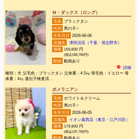
Ｍ・ダックス（ロング）
毛色
ブラックタン
性別
男の子♂
生年月日
2026-06-06
店舗名
津田沼店（千葉・習志野市）
価格
169,800
円
(税込186,780円)
動画
動画あり
詳細
種別：犬 父毛色：ブラックタン 父体重：4.5㎏ 母毛色：イエロー 母
体重：4㎏ 遺伝子検査済...
ポメラニアン
毛色
ホワイト＆クリーム
性別
男の子♂
生年月日
2026-06-05
店舗名
イオン葛西店（東京・江戸川区）
価格
179,800
円
(税込197,780円)
動画
動画あり