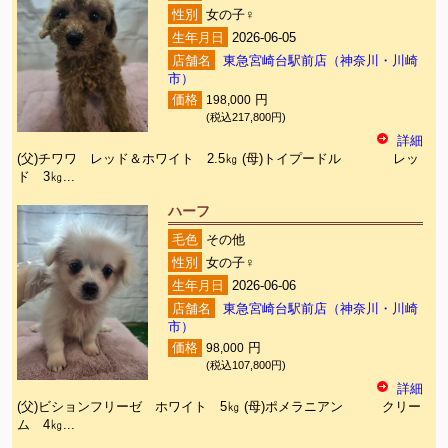
性別
女の子♀
生年月日
2026-06-05
店舗名
東急宮崎台駅前店（神奈川・川崎
市）
価格
198,000
円
(税込217,800円)
詳細
(父)チワワ レッド＆ホワイト 2.5㎏ (母)トイプードル レッ
ド 3㎏...
ハーフ
毛色
その他
性別
女の子♀
生年月日
2026-06-06
店舗名
東急宮崎台駅前店（神奈川・川崎
市）
価格
98,000
円
(税込107,800円)
詳細
(父)ビションフリーゼ ホワイト 5㎏ (母)ポメラニアン クリー
ム 4㎏...