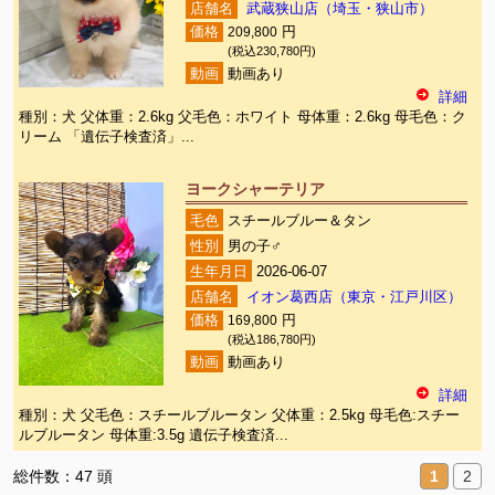
店舗名
武蔵狭山店（埼玉・狭山市）
価格
209,800
円
(税込230,780円)
動画
動画あり
詳細
種別：犬 父体重：2.6kg 父毛色：ホワイト 母体重：2.6kg 母毛色：ク
リーム 「遺伝子検査済」...
ヨークシャーテリア
毛色
スチールブルー＆タン
性別
男の子♂
生年月日
2026-06-07
店舗名
イオン葛西店（東京・江戸川区）
価格
169,800
円
(税込186,780円)
動画
動画あり
詳細
種別：犬 父毛色：スチールブルータン 父体重：2.5kg 母毛色:スチー
ルブルータン 母体重:3.5g 遺伝子検査済...
総件数：47 頭
1
2