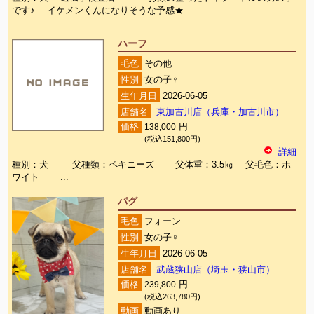
です♪ イケメンくんになりそうな予感★ ...
ハーフ
毛色
その他
性別
女の子♀
生年月日
2026-06-05
店舗名
東加古川店（兵庫・加古川市）
価格
138,000
円
(税込151,800円)
詳細
種別：犬 父種類：ペキニーズ 父体重：3.5㎏ 父毛色：ホ
ワイト ...
パグ
毛色
フォーン
性別
女の子♀
生年月日
2026-06-05
店舗名
武蔵狭山店（埼玉・狭山市）
価格
239,800
円
(税込263,780円)
動画
動画あり