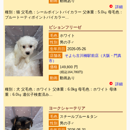
動画
動画あり
詳細
種別：猫 父毛色：シールポイントバイカラー 父体重：5.0㎏ 母毛色：
ブルートーティポイントバイカラー...
ビションフリーゼ
毛色
ホワイト
性別
男の子♂
生年月日
2026-05-26
店舗名
そよら古川橋駅前店（大阪・門真
市）
価格
149,800
円
(税込164,780円)
動画
動画あり
詳細
種別：犬 父毛色：ホワイト 父体重：6.0kg 母毛色：ホワイト 母体
重：6.0㎏ 遺伝子検査済み...
ヨークシャーテリア
毛色
スチールブルー＆タン
性別
男の子♂