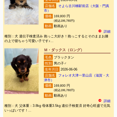
生年月日
2026-05-31
店舗名
そよら古川橋駅前店（大阪・門真
市）
価格
169,800
円
(税込186,780円)
動画
動画あり
詳細
種別：犬 遺伝子検査済み 抱っこ大好き！抱っこするとそのままお膝
の上で寝ちゃう可愛い子です♪...
Ｍ・ダックス（ロング）
毛色
ブラックタン
性別
男の子♂
生年月日
2026-06-06
店舗名
フォレオ大津一里山店（滋賀・大
津市）
価格
169,800
円
(税込186,780円)
動画
動画あり
詳細
種別：犬 父体重：3.8kg 母体重3.5kg 遺伝子検査済 好奇心旺盛で元気
いっぱいです！...