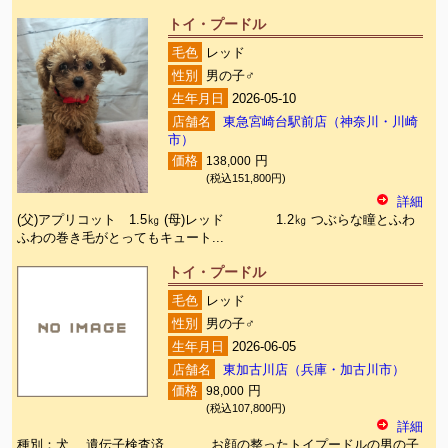
トイ・プードル
毛色
レッド
性別
男の子♂
生年月日
2026-05-10
店舗名
東急宮崎台駅前店（神奈川・川崎
市）
価格
138,000
円
(税込151,800円)
詳細
(父)アプリコット 1.5㎏ (母)レッド 1.2㎏ つぶらな瞳とふわ
ふわの巻き毛がとってもキュート...
トイ・プードル
毛色
レッド
性別
男の子♂
生年月日
2026-06-05
店舗名
東加古川店（兵庫・加古川市）
価格
98,000
円
(税込107,800円)
詳細
種別：犬 遺伝子検査済 お顔の整ったトイプードルの男の子