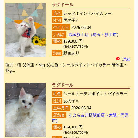
ラグドール
毛色
レッドポイントバイカラー
性別
男の子♂
生年月日
2026-06-04
店舗名
武蔵狭山店（埼玉・狭山市）
価格
179,800
円
(税込197,780円)
動画
動画あり
詳細
種別：猫 父体重：5kg 父毛色：シールポイントバイカラー 母体重：
4kg...
ラグドール
毛色
シールトーティポイントバイカラー
性別
女の子♀
生年月日
2026-06-04
店舗名
そよら古川橋駅前店（大阪・門真
市）
価格
169,800
円
(税込186,780円)