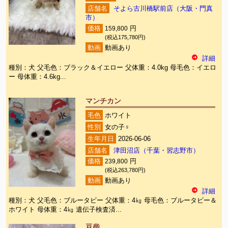
店舗名
そよら古川橋駅前店（大阪・門真
市）
価格
159,800
円
(税込175,780円)
動画
動画あり
詳細
種別：犬 父毛色：ブラック＆イエロー 父体重：4.0kg 母毛色：イエロ
ー 母体重：4.6kg...
マンチカン
毛色
ホワイト
性別
女の子♀
生年月日
2026-06-06
店舗名
津田沼店（千葉・習志野市）
価格
239,800
円
(税込263,780円)
動画
動画あり
詳細
種別：犬 父毛色：ブルータビー 父体重：4㎏ 母毛色：ブルータビー＆
ホワイト 母体重：4㎏ 遺伝子検査済...
豆柴