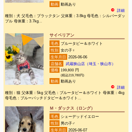
動画
動画あり
詳細
種別：犬 父毛色：ブラックタン 父体重：3.8kg 母毛色：シルバーダッ
プル 母体重：3.7kg...
サイベリアン
毛色
ブルータビー＆ホワイト
性別
女の子♀
生年月日
2026-06-06
店舗名
武蔵狭山店（埼玉・狭山市）
価格
199,800
円
(税込219,780円)
動画
動画あり
詳細
種別：猫 父体重：5kg 父毛色：ブルータビー＆ホワイト 母体重：4kg
母毛色：ブルーパッチドタビー＆ホワイト...
Ｍ・ダックス（ロング）
毛色
シェーデッドイエロー
性別
男の子♂
生年月日
2026-06-07