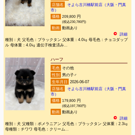
店舗名
そよら古川橋駅前店（大阪・門真
市）
価格
209,800
円
(税込230,780円)
動画
動画あり
詳細
種別：犬 父毛色：ブラックタン 父体重：4.0㎏ 母毛色：チョコダップ
ル 母体重：4.0㎏ 遺伝子検査済み...
ハーフ
毛色
その他
性別
男の子♂
生年月日
2026-06-07
店舗名
そよら古川橋駅前店（大阪・門真
市）
価格
179,800
円
(税込197,780円)
動画
動画あり
詳細
種別：犬 父種類：ポメラニアン 父毛色：ブラックタン 父体重：2.3㎏
母種類：チワワ 母毛色：クリーム...