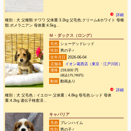
詳細
種別：犬 父種類:チワワ 父体重:3.2kg 父毛色:クリーム&ホワイト 母種
類:ポメラニアン 母体重:4.5kg...
Ｍ・ダックス（ロング）
毛色
シェーデッドレッド
性別
男の子♂
生年月日
2026-06-04
店舗名
イオン葛西店（東京・江戸川区）
価格
159,800
円
(税込175,780円)
動画
動画あり
詳細
種別：犬 父毛色：イエロー 父体重：4.8kg 母毛色:レッド 母体
重:4.2kg 遺伝子検査済...
キャバリア
毛色
ブレンハイム
性別
男の子♂