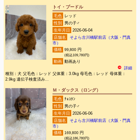
トイ・プードル
毛色
レッド
性別
男の子♂
生年月日
2026-06-04
店舗名
そよら古川橋駅前店（大阪・門真
市）
価格
99,800
円
(税込109,780円)
動画
動画あり
詳細
種別：犬 父毛色：レッド 父体重：3.0kg 母毛色：レッド 母体重：
2.9kg 遺伝子検査済み...
Ｍ・ダックス（ロング）
毛色
ﾁｮｺﾀﾝ
性別
男の子♂
生年月日
2026-06-06
店舗名
そよら古川橋駅前店（大阪・門真
市）
価格
169,800
円
(税込186,780円)