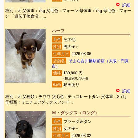
詳細
種別：犬 父体重：7kg 父毛色：フォーン 母体重：7kg 母毛色：フォー
ン 「遺伝子検査済」...
ハーフ
毛色
その他
性別
男の子♂
生年月日
2026-06-06
店舗名
そよら古川橋駅前店（大阪・門真
市）
価格
189,800
円
(税込208,780円)
動画
動画あり
詳細
種別：犬 父種類：チワワ 父毛色：チョコレートタン 父体重：2.7㎏
母種類：ミニチュアダックスフンド...
Ｍ・ダックス（ロング）
毛色
ブラック＆タン
性別
女の子♀
生年月日
2026-06-02