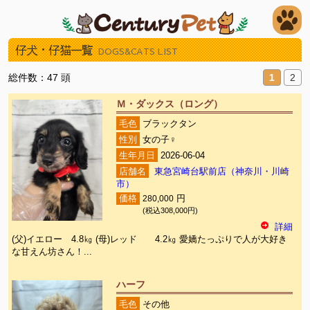
仔犬・仔猫一覧
DOGS&CATS LIST
総件数：47 頭
1
2
Ｍ・ダックス（ロング）
毛色
ブラックタン
性別
女の子♀
生年月日
2026-06-04
店舗名
東急宮崎台駅前店（神奈川・川崎
市）
価格
280,000
円
(税込308,000円)
詳細
(父)イエロー 4.8㎏ (母)レッド 4.2㎏ 愛嬌たっぷりで人が大好き
な甘えん坊さん！...
ハーフ
毛色
その他