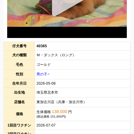
仔犬番号
40365
犬の種類
Ｍ・ダックス（ロング）
毛色
ゴールド
性別
男の子♂
生年月日
2026-05-08
出生地
埼玉県北本市
店舗名
東加古川店（兵庫・加古川市）
138,000
生体価格
円
価格
(税込価格 151,800円)
1回目ワクチン
2026-07-07
2回目ワクチン
-