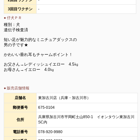
3回目ワクチン
-
● 仔犬ＰＲ
種別：犬
遺伝子検査済
短い足が魅力的なミニチュアダックスの
男の子です★
かわいい垂れ耳もチャームポイント！
お父さん→レディッシュイエロー 4.5㎏
お母さん→イエロー 4.0㎏
● 販売店舗情報
店舗名
東加古川店（兵庫・加古川市）
郵便番号
675-0104
兵庫県加古川市平岡町土山850-1 イオンタウン東加古川
住所
SC内
電話番号
078-920-9980