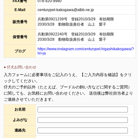
FAX番号
078-920-9980
E-Mail
centurypet-kakogawa@atbb.ne.jp
兵動第0921239号 登録2010/3/29 有効期限
販売番号
2030/3/28 動物取扱責任者 山上 愛子
兵動第0922240号 登録2010/3/29 有効期限
保管番号
2030/3/28 動物取扱責任者 山上 愛子
https://www.instagram.com/centurypet.higashikakogawa/?
ブログ
hl=ja
● 仔犬お問い合わせ
入力フォームに必要事項をご記入のうえ、【ご入力内容を確認】をクリ
ックしてください。
仔犬のご予約以外（たとえば、プードルの飼い方などに関するご質問）
に関しても、お気軽にお問い合わせください。 送信後は弊社担当者より
ご連絡させていただきます。
お名前
よみがな
連絡先