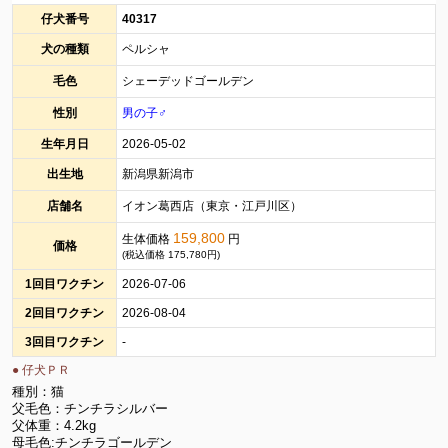
仔犬番号
40317
犬の種類
ペルシャ
毛色
シェーデッドゴールデン
性別
男の子♂
生年月日
2026-05-02
出生地
新潟県新潟市
店舗名
イオン葛西店（東京・江戸川区）
159,800
生体価格
円
価格
(税込価格 175,780円)
1回目ワクチン
2026-07-06
2回目ワクチン
2026-08-04
3回目ワクチン
-
● 仔犬ＰＲ
種別：猫
父毛色：チンチラシルバー
父体重：4.2kg
母毛色:チンチラゴールデン