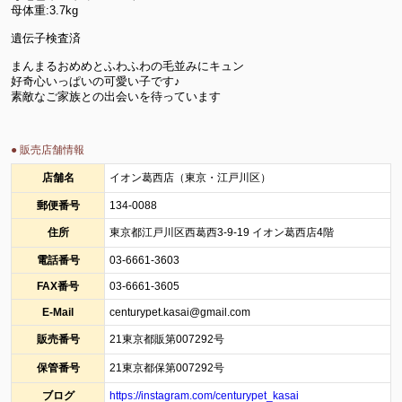
母体重:3.7kg
遺伝子検査済
まんまるおめめとふわふわの毛並みにキュン
好奇心いっぱいの可愛い子です♪
素敵なご家族との出会いを待っています
● 販売店舗情報
店舗名
イオン葛西店（東京・江戸川区）
郵便番号
134-0088
住所
東京都江戸川区西葛西3-9-19 イオン葛西店4階
電話番号
03-6661-3603
FAX番号
03-6661-3605
E-Mail
centurypet.kasai@gmail.com
販売番号
21東京都販第007292号
保管番号
21東京都保第007292号
ブログ
https://instagram.com/centurypet_kasai