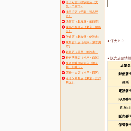
そよら古川橋駅前店（大
阪・門真市）
津田沼店（千葉・習志野
市）
函館店（北海道・函館市）
練馬平和台店（東京・練馬
区）
伊達店（北海道・伊達市）
● 仔犬ＰＲ
東加古川店（兵庫・加古川
市）
姫路店（兵庫・姫路市）
神戸学園店（神戸・西区）
● 販売店舗情
東急宮崎台駅前店（神奈
店舗名
川・川崎市）
西神中央店（神戸・西区）
郵便番
イオン葛西店（東京・江戸
住所
川区）
電話番
FAX番
E-Mail
販売番
保管番