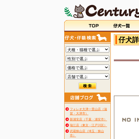
仔犬詳
フォレオ大津一里山店（滋
賀・大津市）
新浦安店（千葉・浦安市）
瑞江店（東京・江戸川区）
武蔵狭山店（埼玉・狭山
市）