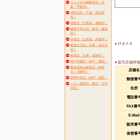
そよら古川橋駅前店（大
阪・門真市）
津田沼店（千葉・習志野
市）
函館店（北海道・函館市）
練馬平和台店（東京・練馬
区）
伊達店（北海道・伊達市）
● 仔犬ＰＲ
東加古川店（兵庫・加古川
市）
姫路店（兵庫・姫路市）
神戸学園店（神戸・西区）
● 販売店舗情
東急宮崎台駅前店（神奈
店舗名
川・川崎市）
西神中央店（神戸・西区）
郵便番
イオン葛西店（東京・江戸
住所
川区）
電話番
FAX番
E-Mail
販売番
保管番