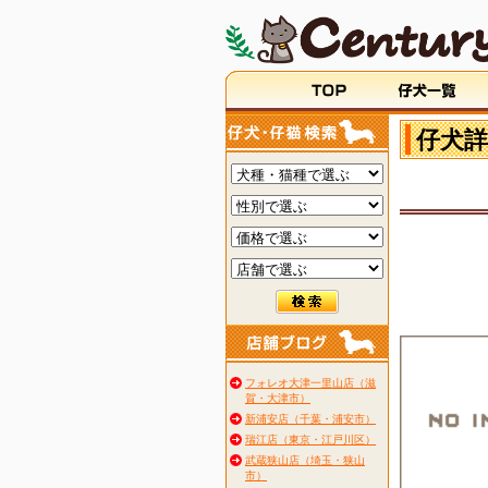
仔犬詳
フォレオ大津一里山店（滋
賀・大津市）
新浦安店（千葉・浦安市）
瑞江店（東京・江戸川区）
武蔵狭山店（埼玉・狭山
市）