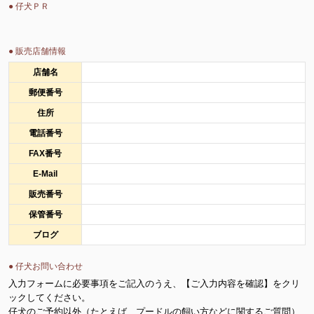
● 仔犬ＰＲ
● 販売店舗情報
店舗名
郵便番号
住所
電話番号
FAX番号
E-Mail
販売番号
保管番号
ブログ
● 仔犬お問い合わせ
入力フォームに必要事項をご記入のうえ、【ご入力内容を確認】をクリ
ックしてください。
仔犬のご予約以外（たとえば、プードルの飼い方などに関するご質問）