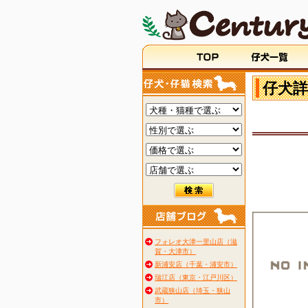
仔犬詳
フォレオ大津一里山店（滋
賀・大津市）
新浦安店（千葉・浦安市）
瑞江店（東京・江戸川区）
武蔵狭山店（埼玉・狭山
市）