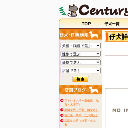
仔犬詳
フォレオ大津一里山店（滋
賀・大津市）
新浦安店（千葉・浦安市）
瑞江店（東京・江戸川区）
武蔵狭山店（埼玉・狭山
市）