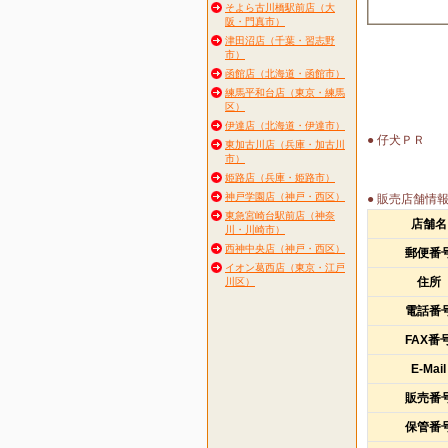
そよら古川橋駅前店（大
阪・門真市）
津田沼店（千葉・習志野
市）
函館店（北海道・函館市）
練馬平和台店（東京・練馬
区）
伊達店（北海道・伊達市）
● 仔犬ＰＲ
東加古川店（兵庫・加古川
市）
姫路店（兵庫・姫路市）
神戸学園店（神戸・西区）
● 販売店舗情
東急宮崎台駅前店（神奈
店舗名
川・川崎市）
西神中央店（神戸・西区）
郵便番
イオン葛西店（東京・江戸
住所
川区）
電話番
FAX番
E-Mail
販売番
保管番