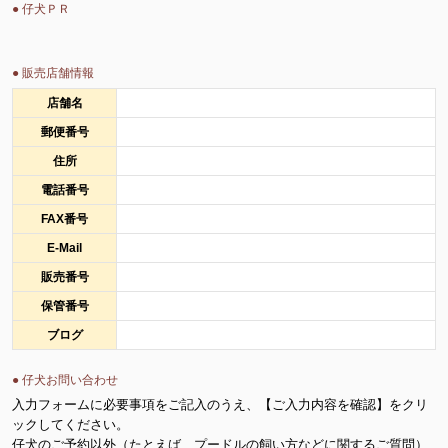
● 仔犬ＰＲ
● 販売店舗情報
店舗名
郵便番号
住所
電話番号
FAX番号
E-Mail
販売番号
保管番号
ブログ
● 仔犬お問い合わせ
入力フォームに必要事項をご記入のうえ、【ご入力内容を確認】をクリ
ックしてください。
仔犬のご予約以外（たとえば、プードルの飼い方などに関するご質問）