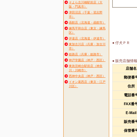
そよら古川橋駅前店（大
阪・門真市）
津田沼店（千葉・習志野
市）
函館店（北海道・函館市）
練馬平和台店（東京・練馬
区）
伊達店（北海道・伊達市）
● 仔犬ＰＲ
東加古川店（兵庫・加古川
市）
姫路店（兵庫・姫路市）
神戸学園店（神戸・西区）
● 販売店舗情
東急宮崎台駅前店（神奈
店舗名
川・川崎市）
西神中央店（神戸・西区）
郵便番
イオン葛西店（東京・江戸
住所
川区）
電話番
FAX番
E-Mail
販売番
保管番