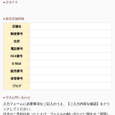
● 仔犬ＰＲ
● 販売店舗情報
店舗名
郵便番号
住所
電話番号
FAX番号
E-Mail
販売番号
保管番号
ブログ
● 仔犬お問い合わせ
入力フォームに必要事項をご記入のうえ、【ご入力内容を確認】をクリ
ックしてください。
仔犬のご予約以外（たとえば、プードルの飼い方などに関するご質問）