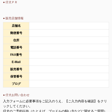
● 仔犬ＰＲ
● 販売店舗情報
店舗名
郵便番号
住所
電話番号
FAX番号
E-Mail
販売番号
保管番号
ブログ
● 仔犬お問い合わせ
入力フォームに必要事項をご記入のうえ、【ご入力内容を確認】をクリ
ックしてください。
仔犬のご予約以外（たとえば、プードルの飼い方などに関するご質問）