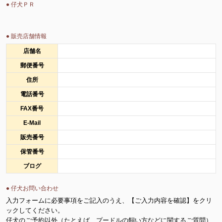
● 仔犬ＰＲ
● 販売店舗情報
店舗名
郵便番号
住所
電話番号
FAX番号
E-Mail
販売番号
保管番号
ブログ
● 仔犬お問い合わせ
入力フォームに必要事項をご記入のうえ、【ご入力内容を確認】をクリ
ックしてください。
仔犬のご予約以外（たとえば、プードルの飼い方などに関するご質問）