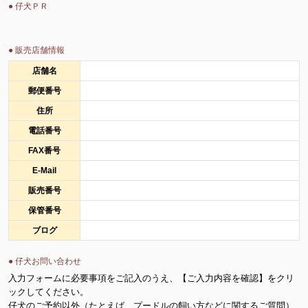
● 仔犬ＰＲ
● 販売店舗情報
店舗名
郵便番号
住所
電話番号
FAX番号
E-Mail
販売番号
保管番号
ブログ
● 仔犬お問い合わせ
入力フォームに必要事項をご記入のうえ、【ご入力内容を確認】をクリ
ックしてください。
仔犬のご予約以外（たとえば、プードルの飼い方などに関するご質問）