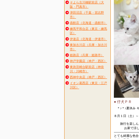
そよら古川橋駅前店（大
阪・門真市）
津田沼店（千葉・習志野
市）
函館店（北海道・函館市）
練馬平和台店（東京・練馬
区）
伊達店（北海道・伊達市）
東加古川店（兵庫・加古川
市）
姫路店（兵庫・姫路市）
神戸学園店（神戸・西区）
東急宮崎台駅前店（神奈
川・川崎市）
西神中央店（神戸・西区）
イオン葛西店（東京・江戸
川区）
● 仔犬ＰＲ
＊♪＊♪夏休み 
８月１日（土）～
旅行を楽しんだ
お家で涼しく
---------------------------
とても綺麗な色合