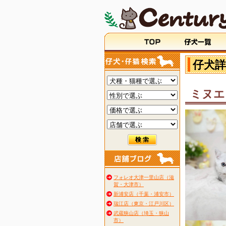
仔犬詳
ミヌエ
フォレオ大津一里山店（滋
賀・大津市）
新浦安店（千葉・浦安市）
瑞江店（東京・江戸川区）
武蔵狭山店（埼玉・狭山
市）