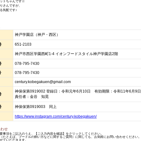
ットちゃんです☆
りさんですが、
る気配です♪
報
神戸学園店（神戸・西区）
号
651-2103
神戸市西区学園西町1-4 イオンフードスタイル神戸学園店2階
号
078-795-7430
号
078-795-7430
century.kobegakuen@gmail.com
神保保第0919002 登録日：令和元年6月10日 有効期限：令和11年6月
号
責任者：金谷 知晃
号
神保保第0919003 同上
https://www.instagram.com/century.kobegakuen/
合わせ
要事項をご記入のうえ、【ご入力内容を確認】をクリックしてください。
（たとえば、プードルの飼い方などに関するご質問）に関しても、お気軽にお問い合わせください。
せていただきます。