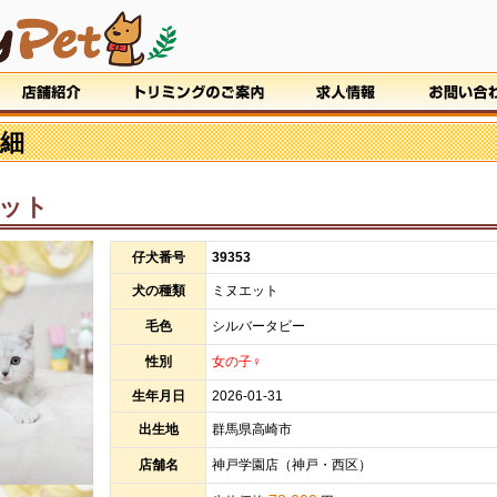
細
ット
仔犬番号
39353
犬の種類
ミヌエット
毛色
シルバータビー
性別
女の子♀
生年月日
2026-01-31
出生地
群馬県高崎市
店舗名
神戸学園店（神戸・西区）