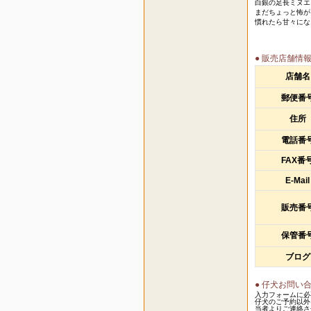
白銀の足長ミヌエ
まだちょっと怖が
慣れたら甘々にな
● 販売店舗情
店舗名
郵便番
住所
電話番
FAX番
E-Mail
販売番
保管番
ブログ
● 仔犬お問い
入力フォームに必
仔犬のご予約以外
当者よりご連絡さ