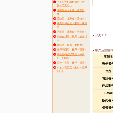
そよら古川橋駅前店（大
阪・門真市）
津田沼店（千葉・習志野
市）
函館店（北海道・函館市）
練馬平和台店（東京・練馬
区）
伊達店（北海道・伊達市）
● 仔犬ＰＲ
東加古川店（兵庫・加古川
市）
姫路店（兵庫・姫路市）
神戸学園店（神戸・西区）
● 販売店舗情
東急宮崎台駅前店（神奈
店舗名
川・川崎市）
西神中央店（神戸・西区）
郵便番
イオン葛西店（東京・江戸
住所
川区）
電話番
FAX番
E-Mail
販売番
保管番