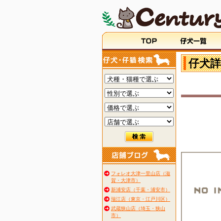
仔犬詳
フォレオ大津一里山店（滋
賀・大津市）
新浦安店（千葉・浦安市）
瑞江店（東京・江戸川区）
武蔵狭山店（埼玉・狭山
市）