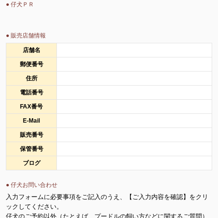
● 仔犬ＰＲ
● 販売店舗情報
店舗名
郵便番号
住所
電話番号
FAX番号
E-Mail
販売番号
保管番号
ブログ
● 仔犬お問い合わせ
入力フォームに必要事項をご記入のうえ、【ご入力内容を確認】をクリ
ックしてください。
仔犬のご予約以外（たとえば、プードルの飼い方などに関するご質問）