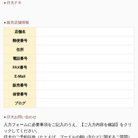
● 仔犬ＰＲ
● 販売店舗情報
店舗名
郵便番号
住所
電話番号
FAX番号
E-Mail
販売番号
保管番号
ブログ
● 仔犬お問い合わせ
入力フォームに必要事項をご記入のうえ、【ご入力内容を確認】をクリ
ックしてください。
仔犬のご予約以外（たとえば、プードルの飼い方などに関するご質問）