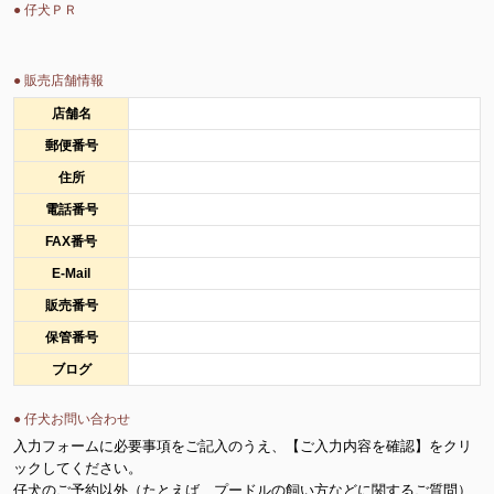
● 仔犬ＰＲ
● 販売店舗情報
店舗名
郵便番号
住所
電話番号
FAX番号
E-Mail
販売番号
保管番号
ブログ
● 仔犬お問い合わせ
入力フォームに必要事項をご記入のうえ、【ご入力内容を確認】をクリ
ックしてください。
仔犬のご予約以外（たとえば、プードルの飼い方などに関するご質問）