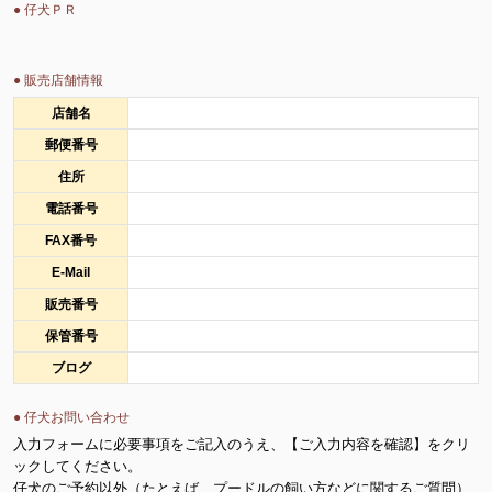
● 仔犬ＰＲ
● 販売店舗情報
店舗名
郵便番号
住所
電話番号
FAX番号
E-Mail
販売番号
保管番号
ブログ
● 仔犬お問い合わせ
入力フォームに必要事項をご記入のうえ、【ご入力内容を確認】をクリ
ックしてください。
仔犬のご予約以外（たとえば、プードルの飼い方などに関するご質問）